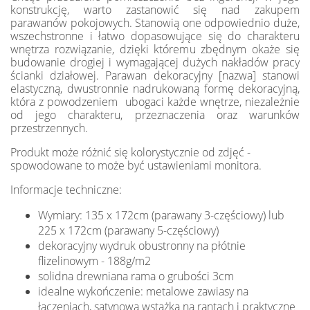
konstrukcję, warto zastanowić się nad zakupem
parawanów pokojowych. Stanowią one odpowiednio duże,
wszechstronne i łatwo dopasowujące się do charakteru
wnętrza rozwiązanie, dzięki któremu zbędnym okaże się
budowanie drogiej i wymagającej dużych nakładów pracy
ścianki działowej. Parawan dekoracyjny [nazwa] stanowi
elastyczną, dwustronnie nadrukowaną formę dekoracyjną,
która z powodzeniem ubogaci każde wnętrze, niezależnie
od jego charakteru, przeznaczenia oraz warunków
przestrzennych.
Produkt może różnić się kolorystycznie od zdjęć -
spowodowane to może być ustawieniami monitora.
Informacje techniczne:
Wymiary: 135 x 172cm (parawany 3-częściowy) lub
225 x 172cm (parawany 5-częściowy)
dekoracyjny wydruk obustronny na płótnie
flizelinowym - 188g/m2
solidna drewniana rama o grubości 3cm
idealne wykończenie: metalowe zawiasy na
łączeniach, satynowa wstążka na rantach i praktyczne