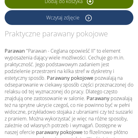
Dodaj do koszyka
Wczytaj zdjęcie
Praktyczne parawany pokojowe
Parawan
"Parawan - Ceglana opowieść II" to element
wyposażenia dający wiele możliwości. Cechuje go m.in.
praktyczność. Jego podstawowym zadaniem jest
podzielenie przestrzeni na kilka stref w dyskretny i
estetyczny sposób.
Parawany pokojowe
pozwalają na
odseparowanie w ciekawy sposób części przeznaczonej do
relaksu od tej wyznaczonej do pracy. Dlatego często
znajdują one zastosowanie w salonie.
Parawany
pozwalają
też na sprytne ukrycie czegoś, co nie powinno być w pełni
widoczne, przykładowo stojaka z ubraniami czy też suszarki
z praniem. Można wykorzystać je więc na różne sposoby,
zależnie od własnych potrzeb i wymagań. Dostępne w
naszej ofercie
parawany pokojowe
to flizelinowe płótno