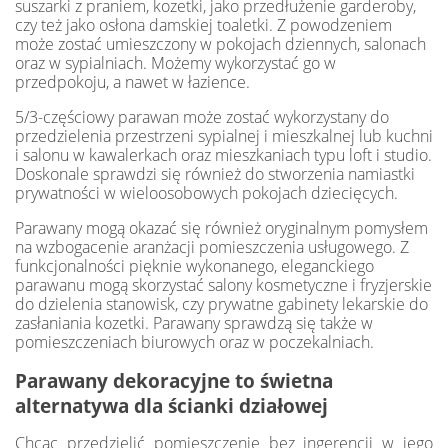
suszarki z praniem, kozetki, jako przedłużenie garderoby,
czy też jako osłona damskiej toaletki. Z powodzeniem
może zostać umieszczony w pokojach dziennych, salonach
oraz w sypialniach. Możemy wykorzystać go w
przedpokoju, a nawet w łazience.
5/3-częściowy parawan może zostać wykorzystany do
przedzielenia przestrzeni sypialnej i mieszkalnej lub kuchni
i salonu w kawalerkach oraz mieszkaniach typu loft i studio.
Doskonale sprawdzi się również do stworzenia namiastki
prywatności w wieloosobowych pokojach dziecięcych.
Parawany mogą okazać się również oryginalnym pomysłem
na wzbogacenie aranżacji pomieszczenia usługowego. Z
funkcjonalności pięknie wykonanego, eleganckiego
parawanu mogą skorzystać salony kosmetyczne i fryzjerskie
do dzielenia stanowisk, czy prywatne gabinety lekarskie do
zasłaniania kozetki. Parawany sprawdzą się także w
pomieszczeniach biurowych oraz w poczekalniach.
Parawany dekoracyjne to świetna
alternatywa dla ścianki działowej
Chcąc przedzielić pomieszczenie bez ingerencji w jego