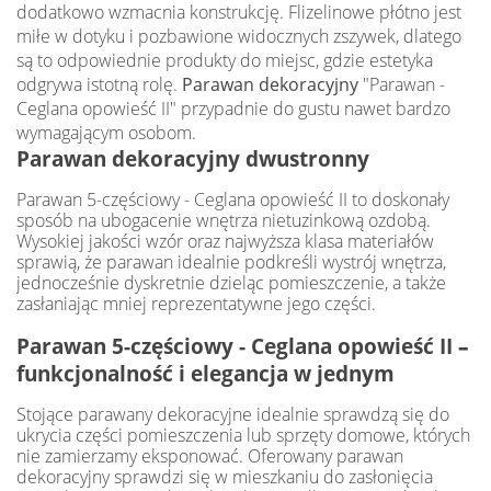
dodatkowo wzmacnia konstrukcję. Flizelinowe płótno jest
miłe w dotyku i pozbawione widocznych zszywek, dlatego
są to odpowiednie produkty do miejsc, gdzie estetyka
odgrywa istotną rolę.
Parawan dekoracyjny
"Parawan -
Ceglana opowieść II" przypadnie do gustu nawet bardzo
wymagającym osobom.
Parawan dekoracyjny dwustronny
Parawan 5-częściowy - Ceglana opowieść II to doskonały
sposób na ubogacenie wnętrza nietuzinkową ozdobą.
Wysokiej jakości wzór oraz najwyższa klasa materiałów
sprawią, że parawan idealnie podkreśli wystrój wnętrza,
jednocześnie dyskretnie dzieląc pomieszczenie, a także
zasłaniając mniej reprezentatywne jego części.
Parawan 5-częściowy - Ceglana opowieść II
–
funkcjonalność i elegancja w jednym
Stojące parawany dekoracyjne idealnie sprawdzą się do
ukrycia części pomieszczenia lub sprzęty domowe, których
nie zamierzamy eksponować. Oferowany parawan
dekoracyjny sprawdzi się w mieszkaniu do zasłonięcia