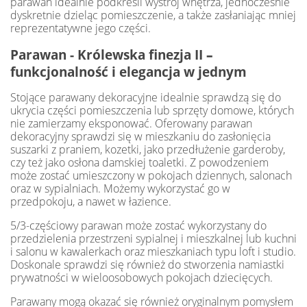
parawan idealnie podkreśli wystrój wnętrza, jednocześnie
dyskretnie dzieląc pomieszczenie, a także zasłaniając mniej
reprezentatywne jego części.
Parawan - Królewska finezja II
–
funkcjonalność i elegancja w jednym
Stojące parawany dekoracyjne idealnie sprawdzą się do
ukrycia części pomieszczenia lub sprzęty domowe, których
nie zamierzamy eksponować. Oferowany parawan
dekoracyjny sprawdzi się w mieszkaniu do zasłonięcia
suszarki z praniem, kozetki, jako przedłużenie garderoby,
czy też jako osłona damskiej toaletki. Z powodzeniem
może zostać umieszczony w pokojach dziennych, salonach
oraz w sypialniach. Możemy wykorzystać go w
przedpokoju, a nawet w łazience.
5/3-częściowy parawan może zostać wykorzystany do
przedzielenia przestrzeni sypialnej i mieszkalnej lub kuchni
i salonu w kawalerkach oraz mieszkaniach typu loft i studio.
Doskonale sprawdzi się również do stworzenia namiastki
prywatności w wieloosobowych pokojach dziecięcych.
Parawany mogą okazać się również oryginalnym pomysłem