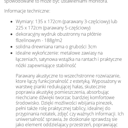
spowodowane to może być ustawieniami monitora.
Informacje techniczne:
Wymiary: 135 x 172cm (parawany 3-częściowy) lub
225 x 172cm (parawany 5-częściowy)
dekoracyjny wydruk obustronny na płótnie
flizelinowym - 188g/m2
solidna drewniana rama o grubości 3cm
idealne wykończenie: metalowe zawiasy na
łączeniach, satynowa wstążka na rantach i praktyczne
nóżki zapewniające stabilność
Parawany akustyczne to wszechstronne rozwiazanie,
ktore łączy funkcjonalność z estetyką. Wyposażony w
warstwę pianki redukującej hałas, skutecznie
poprawia akustykę pomieszczenia, absorbując
niechciane dźwięki tworzac bardziej komfortowe
środowisko. Dzięki możliwości wbijania pinezek,
pełni także rolę praktycznej tablicy, idealnej do
przypinania notatek, zdjęć czy ważnych informacji. Ich
uniwersalność sprawia, że doskonale sprawdzą sie
jako element oddzielajacy przestrzeń, poprawiając