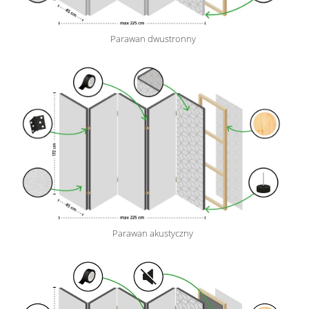
Parawan dwustronny
Parawan akustyczny