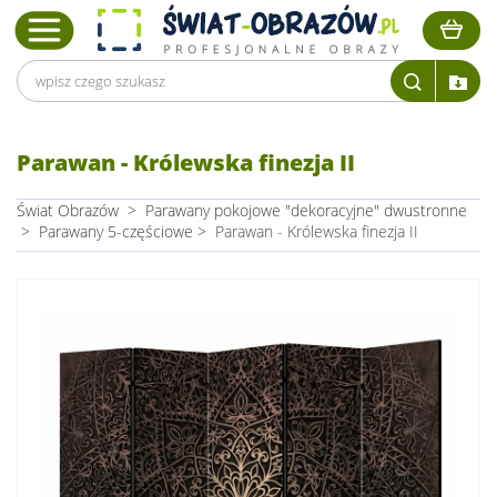
Parawan - Królewska finezja II
Świat Obrazów
>
Parawany pokojowe "dekoracyjne" dwustronne
>
Parawany 5-częściowe
>
Parawan - Królewska finezja II