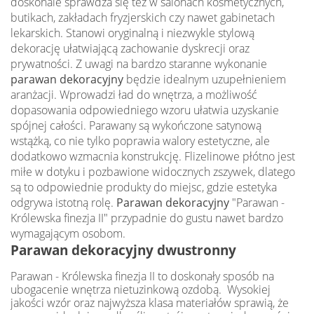
doskonale sprawdza się też w salonach kosmetycznych,
butikach, zakładach fryzjerskich czy nawet gabinetach
lekarskich. Stanowi oryginalną i niezwykle stylową
dekorację ułatwiającą zachowanie dyskrecji oraz
prywatności. Z uwagi na bardzo staranne wykonanie
parawan dekoracyjny
będzie idealnym uzupełnieniem
aranżacji. Wprowadzi ład do wnętrza, a możliwość
dopasowania odpowiedniego wzoru ułatwia uzyskanie
spójnej całości. Parawany są wykończone satynową
wstążką, co nie tylko poprawia walory estetyczne, ale
dodatkowo wzmacnia konstrukcję. Flizelinowe płótno jest
miłe w dotyku i pozbawione widocznych zszywek, dlatego
są to odpowiednie produkty do miejsc, gdzie estetyka
odgrywa istotną rolę.
Parawan dekoracyjny
"Parawan -
Królewska finezja II" przypadnie do gustu nawet bardzo
wymagającym osobom.
Parawan dekoracyjny dwustronny
Parawan - Królewska finezja II to doskonały sposób na
ubogacenie wnętrza nietuzinkową ozdobą. Wysokiej
jakości wzór oraz najwyższa klasa materiałów sprawią, że