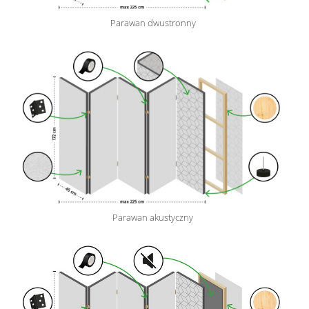
Parawan dwustronny
Parawan akustyczny