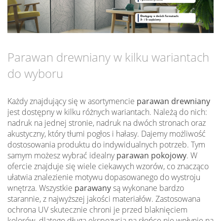
Parawan drewniany w kilku wariantach
do wyboru
Każdy znajdujący się w asortymencie
parawan drewniany
jest dostępny w kilku różnych wariantach. Należą do nich:
nadruk na jednej stronie, nadruk na dwóch stronach oraz
akustyczny, który tłumi pogłos i hałasy. Dajemy możliwość
dostosowania produktu do indywidualnych potrzeb. Tym
samym możesz wybrać idealny
parawan pokojowy
. W
ofercie znajduje się wiele ciekawych wzorów, co znacząco
ułatwia znalezienie motywu dopasowanego do wystroju
wnętrza. Wszystkie
parawany
są wykonane bardzo
starannie, z najwyższej jakości materiałów. Zastosowana
ochrona UV skutecznie chroni je przed blaknięciem
kolorów, dlatego długa ekspozycja na słońce nie wpłynie na