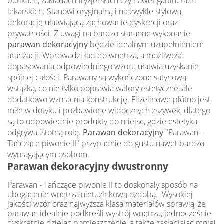
butikach, zakładach fryzjerskich czy nawet gabinetach
lekarskich. Stanowi oryginalną i niezwykle stylową
dekorację ułatwiającą zachowanie dyskrecji oraz
prywatności. Z uwagi na bardzo staranne wykonanie
parawan dekoracyjny
będzie idealnym uzupełnieniem
aranżacji. Wprowadzi ład do wnętrza, a możliwość
dopasowania odpowiedniego wzoru ułatwia uzyskanie
spójnej całości. Parawany są wykończone satynową
wstążką, co nie tylko poprawia walory estetyczne, ale
dodatkowo wzmacnia konstrukcję. Flizelinowe płótno jest
miłe w dotyku i pozbawione widocznych zszywek, dlatego
są to odpowiednie produkty do miejsc, gdzie estetyka
odgrywa istotną rolę.
Parawan dekoracyjny
"Parawan -
Tańczące piwonie II" przypadnie do gustu nawet bardzo
wymagającym osobom.
Parawan dekoracyjny dwustronny
Parawan - Tańczące piwonie II to doskonały sposób na
ubogacenie wnętrza nietuzinkową ozdobą. Wysokiej
jakości wzór oraz najwyższa klasa materiałów sprawią, że
parawan idealnie podkreśli wystrój wnętrza, jednocześnie
dyskretnie dzieląc pomieszczenie, a także zasłaniając mniej