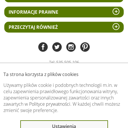
INFORMACJE PRAWNE
PRZECZYTAJ RÓWNIEŻ
Tel:
535 505 106
(pn-pt 8.00 - 15.00)
Ta strona korzysta z plików cookies
biuro@swiat-obrazow.pl
Copyright by swiat-obrazow.pl 2026,
Używamy plików cookie i podobnych technologii m.in. w
Wszelkie prawa zastrzeżone
celu zapewnienia prawidłowego funkcjonowania witryny,
zapewnienia spersonalizowanej zawartości oraz innych
Stronę oceniło już
13707
osób.
zawartych w
Polityce prywatności
. W każdej chwili możesz
Otrzymaliśmy
4.89
pkt. na
5
możliwych.
zmienić swoje preferencje.
Oceń nas również Ty:
Ostatnio 16 osób
Ustawienia