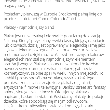
indywidualne zamówienia klientów. Nie posiadamy stanów
magazynowych.
Posiadamy pierwszą w Europie Środkowej pełną linię do
produkcji fototapet Canon Colorado/Fotoba.
Plakaty - najmodniejszy trend
Plakat jest uniwersalną i niezwykle popularną dekoracją
ścienną. Kiedyś przyklejany zwykłą taśmą klejącą na ścianie
lub drzwiach, dzisiaj jest oprawiany w elegancką ramę jako
stylowa dekoracja wnętrza. Plakat przeszedł prawdziwą
metamorfozę i dzięki możliwości wyboru różnych kolorów
eleganckich ram stał się najmodniejszym elementem
aranżacji wnętrz. Plakaty są obecne w niemalże każdym
nowoczesnym domu, mieszkaniu, biurze, gabinecie
kosmetycznym, salonie spa i w wielu innych miejscach. To
szybki i prosty sposób na odmianę wystroju każdego
pomieszczenia. U nas znajdziesz plakaty digital art,
artystyczne, filmowe i telewizyjne, Banksy, street art, fantasy,
anime, vintage i wiele innych. Oferujemy plakaty z
napisami, hasłami i cytatami. Posiadamy plakaty do pokoju
dziecka, które spodobają się małym odkrywcom,
księżniczkom, miłośnikom zwierząt i odległych krain.