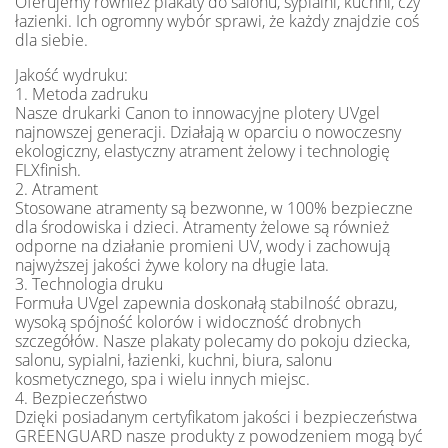
Oferujemy również plakaty do salonu, sypialni, kuchni, czy
łazienki. Ich ogromny wybór sprawi, że każdy znajdzie coś
dla siebie.
Jakość wydruku:
1. Metoda zadruku
Nasze drukarki Canon to innowacyjne plotery UVgel
najnowszej generacji. Działają w oparciu o nowoczesny
ekologiczny, elastyczny atrament żelowy i technologię
FLXfinish.
2. Atrament
Stosowane atramenty są bezwonne, w 100% bezpieczne
dla środowiska i dzieci. Atramenty żelowe są również
odporne na działanie promieni UV, wody i zachowują
najwyższej jakości żywe kolory na długie lata.
3. Technologia druku
Formuła UVgel zapewnia doskonałą stabilność obrazu,
wysoką spójność kolorów i widoczność drobnych
szczegółów. Nasze plakaty polecamy do pokoju dziecka,
salonu, sypialni, łazienki, kuchni, biura, salonu
kosmetycznego, spa i wielu innych miejsc.
4. Bezpieczeństwo
Dzięki posiadanym certyfikatom jakości i bezpieczeństwa
GREENGUARD nasze produkty z powodzeniem mogą być