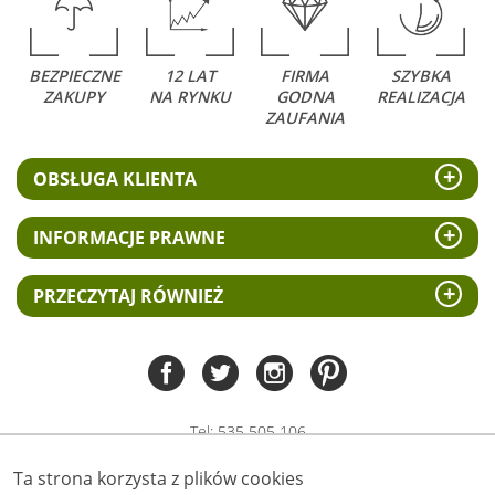
BEZPIECZNE
12 LAT
FIRMA
SZYBKA
ZAKUPY
NA RYNKU
GODNA
REALIZACJA
ZAUFANIA
OBSŁUGA KLIENTA
INFORMACJE PRAWNE
PRZECZYTAJ RÓWNIEŻ
Tel:
535 505 106
(pn-pt 8.00 - 15.00)
Ta strona korzysta z plików cookies
biuro@swiat-obrazow.pl