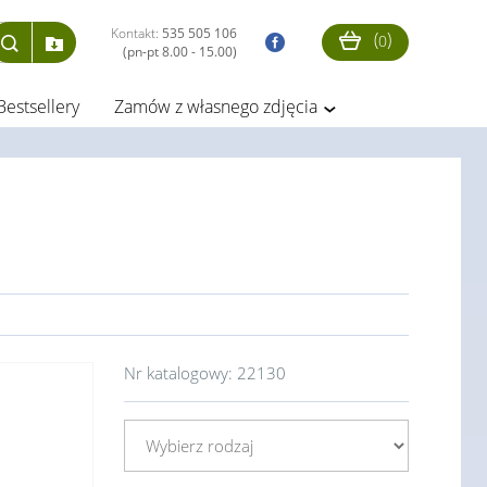
Kontakt:
535 505 106
(
)
0
(pn-pt 8.00 - 15.00)
Bestsellery
Zamów z własnego zdjęcia
Nr katalogowy:
22130