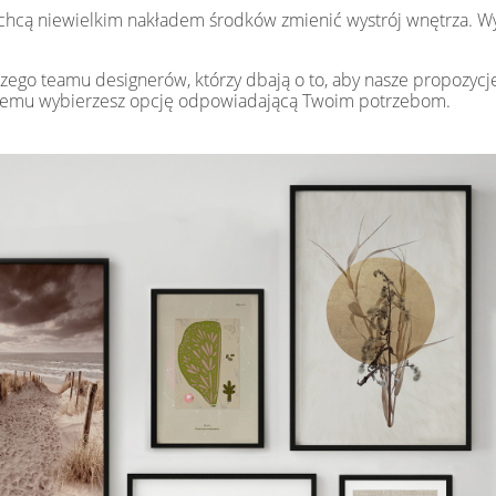
e chcą niewielkim nakładem środków zmienić wystrój wnętrza. W
zego teamu designerów, którzy dbają o to, aby nasze propozycje
oblemu wybierzesz opcję odpowiadającą Twoim potrzebom.