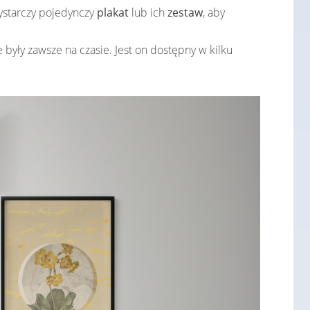
ystarczy pojedynczy
plakat
lub ich
zestaw
, aby
 były zawsze na czasie. Jest on dostępny w kilku