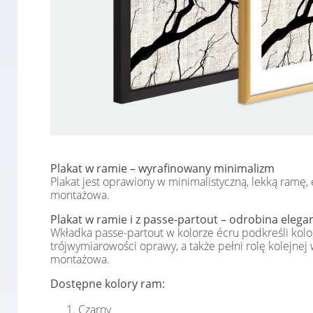
Plakat w ramie – wyrafinowany minimalizm
Plakat jest oprawiony w minimalistyczną, lekką ramę,
montażowa.
Plakat w ramie i z passe-partout – odrobina elegan
Wkładka passe-partout w kolorze écru podkreśli kolor
trójwymiarowości oprawy, a także pełni rolę kolejnej
montażowa.
Dostępne kolory ram:
Czarny