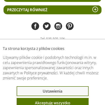
PRZECZYTAJ RÓWNIEŻ
Tel:
535 505 106
(pn-pt 8.00 - 15.00)
Ta strona korzysta z plików cookies
biuro@swiat-obrazow.pl
Copyright by swiat-obrazow.pl 2026,
Używamy plików cookie i podobnych technologii m.in. w
Wszelkie prawa zastrzeżone
celu zapewnienia prawidłowego funkcjonowania witryny,
zapewnienia spersonalizowanej zawartości oraz innych
Stronę oceniło już
13706
osób.
zawartych w
Polityce prywatności
. W każdej chwili możesz
Otrzymaliśmy
4.89
pkt. na
5
możliwych.
zmienić swoje preferencje.
Oceń nas również Ty:
Ustawienia
Akceptuję wszystko