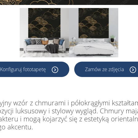
Konfiguruj fototapetę
Zamów ze zdjęcia
yjny wzór z chmurami i półokrągłymi kształta
ozycji luksusowy i stylowy wygląd. Chmury mają
teru i mogą kojarzyć się z estetyką orientalną
go akcentu.