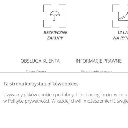
BEZPIECZNE
12 LA
ZAKUPY
NA RY
OBSŁUGA KLIENTA
INFORMACJE PRAWNE
Dane Firmy
Regulamin strony
O Swiat-Obrazow
Polityka prywatności
Ta strona korzysta z plików cookies
Dostawa i płatność
Polityka cookies
Kody rabatowe
Odstąp od umowy tutaj
Używamy plików cookie i podobnych technologii m.in. w celu
Kontakt
w
Polityce prywatności
. W każdej chwili możesz zmienić swoje