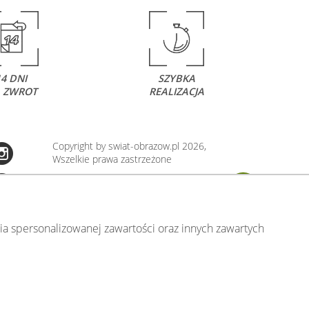
14 DNI
SZYBKA
 ZWROT
REALIZACJA
Copyright by swiat-obrazow.pl 2026,
Wszelkie prawa zastrzeżone
Stronę oceniło już
13706
osób.
Otrzymaliśmy
4.89
pkt. na
5
możliwych.
Oceń nas również Ty:
106
a spersonalizowanej zawartości oraz innych zawartych
.00)
.pl