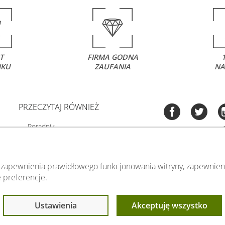
T
FIRMA GODNA
NKU
ZAUFANIA
NA
PRZECZYTAJ RÓWNIEŻ
Poradnik
Fotoobrazy - cennik
Co to jest fototapeta?
Tel:
535 505 
Mapa strony
 zapewnienia prawidłowego funkcjonowania witryny, zapewnieni
(pn-pt 8.00 - 15
 preferencje.
biuro@swiat-obrazow
Ustawienia
Akceptuję wszystko