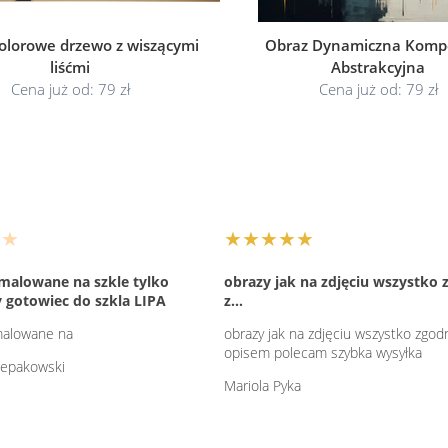
olorowe drzewo z wiszącymi
Obraz Dynamiczna Komp
liśćmi
Abstrakcyjna
Cena już od: 79 zł
Cena już od: 79 zł
★
★★★★★
t malowane na szkle tylko
obrazy jak na zdjęciu wszystko
 gotowiec do szkla LIPA
z…
 malowane na
obrazy jak na zdjęciu wszystko zgod
opisem polecam szybka wysyłka
zepakowski
Mariola Pyka