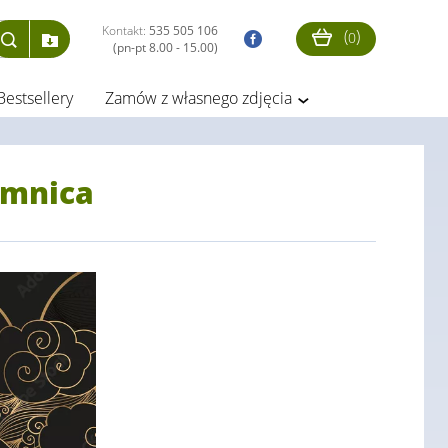
Kontakt:
535 505 106
(
)
0
(pn-pt 8.00 - 15.00)
Bestsellery
Zamów z własnego zdjęcia
emnica