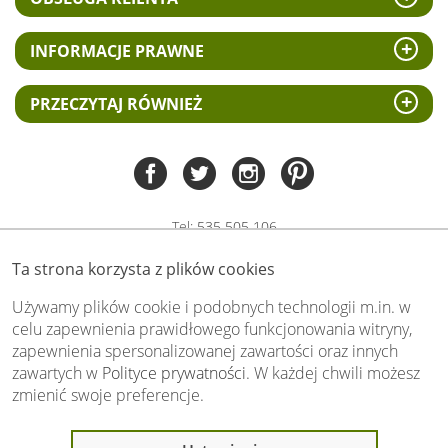
INFORMACJE PRAWNE
PRZECZYTAJ RÓWNIEŻ
Tel:
535 505 106
(pn-pt 8.00 - 15.00)
Ta strona korzysta z plików cookies
biuro@swiat-obrazow.pl
Copyright by swiat-obrazow.pl 2026,
Używamy plików cookie i podobnych technologii m.in. w
Wszelkie prawa zastrzeżone
celu zapewnienia prawidłowego funkcjonowania witryny,
zapewnienia spersonalizowanej zawartości oraz innych
Stronę oceniło już
13701
osób.
zawartych w
Polityce prywatności
. W każdej chwili możesz
Otrzymaliśmy
4.89
pkt. na
5
możliwych.
zmienić swoje preferencje.
Oceń nas również Ty: