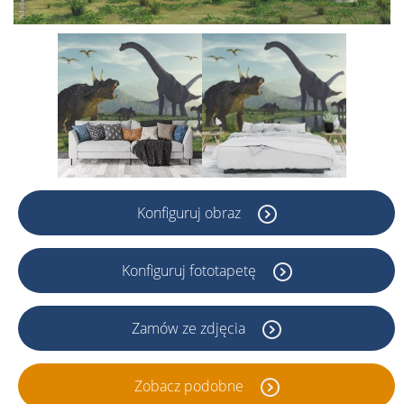
Konfiguruj obraz
Konfiguruj fototapetę
Zamów ze zdjęcia
Zobacz podobne