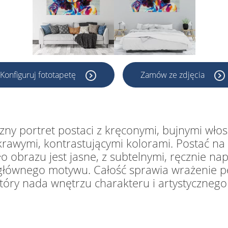
Konfiguruj fototapetę
Zamów ze zdjęcia
ny portret postaci z kręconymi, bujnymi włos
skrawymi, kontrastującymi kolorami. Postać n
ło obrazu jest jasne, z subtelnymi, ręcznie na
głównego motywu. Całość sprawia wrażenie peł
óry nada wnętrzu charakteru i artystycznego