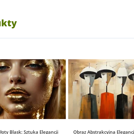
ukty
łoty Blask: Sztuka Elegancji
Obraz Abstrakcyjna Elegancj