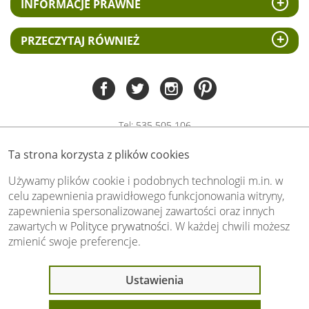
INFORMACJE PRAWNE
PRZECZYTAJ RÓWNIEŻ
Tel:
535 505 106
(pn-pt 8.00 - 15.00)
Ta strona korzysta z plików cookies
biuro@swiat-obrazow.pl
Copyright by swiat-obrazow.pl 2026,
Używamy plików cookie i podobnych technologii m.in. w
Wszelkie prawa zastrzeżone
celu zapewnienia prawidłowego funkcjonowania witryny,
zapewnienia spersonalizowanej zawartości oraz innych
Stronę oceniło już
13709
osób.
zawartych w
Polityce prywatności
. W każdej chwili możesz
Otrzymaliśmy
4.89
pkt. na
5
możliwych.
zmienić swoje preferencje.
Oceń nas również Ty:
Ustawienia