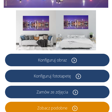
Konfiguruj obraz
Konfiguruj fototapetę
Zamów ze zdjęcia
Zobacz podobne