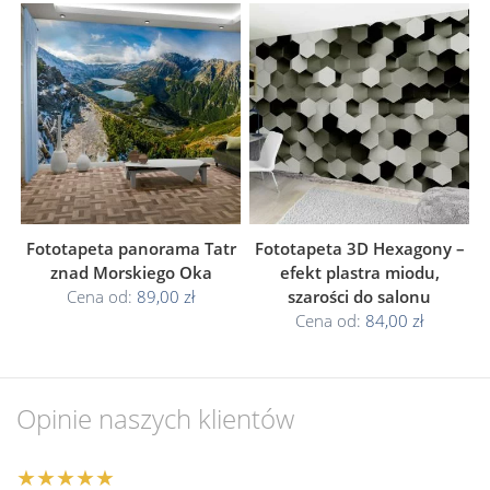
Fototapeta panorama Tatr
Fototapeta 3D Hexagony –
znad Morskiego Oka
efekt plastra miodu,
Cena od:
89,00 zł
szarości do salonu
Cena od:
84,00 zł
Opinie naszych klientów
★★★★★