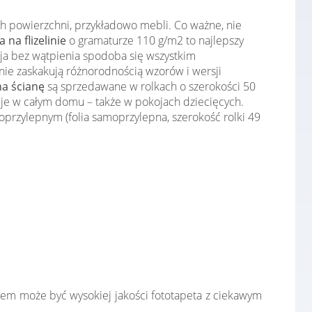
ch powierzchni, przykładowo mebli. Co ważne, nie
 na flizelinie
o gramaturze 110 g/m2 to najlepszy
cja bez wątpienia spodoba się wszystkim
ie zaskakują różnorodnością wzorów i wersji
na ścianę
są sprzedawane w rolkach o szerokości 50
cje w całym domu – także w pokojach dziecięcych.
przylepnym (folia samoprzylepna, szerokość rolki 49
łem może być wysokiej jakości fototapeta z ciekawym