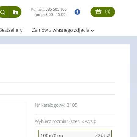
Kontakt:
535 505 106
(
)
0
(pn-pt 8.00 - 15.00)
Bestsellery
Zamów z własnego zdjęcia
Nr katalogowy:
3105
Wybierz rozmiar (szer. x wys.):
100x70cm
70,61 zł