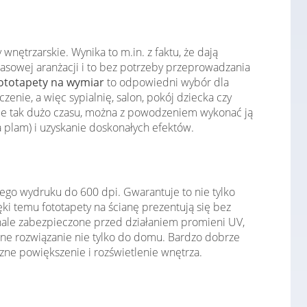
nętrzarskie. Wynika to m.in. z faktu, że dają
asowej aranżacji i to bez potrzeby przeprowadzania
ototapety na wymiar
to odpowiedni wybór dla
ie, a więc sypialnię, salon, pokój dziecka czy
je tak dużo czasu, można z powodzeniem wykonać ją
 plam) i uzyskanie doskonałych efektów.
ego wydruku do 600 dpi. Gwarantuje to nie tylko
i temu fototapety na ścianę prezentują się bez
konale zabezpieczone przed działaniem promieni UV,
lne rozwiązanie nie tylko do domu. Bardzo dobrze
zne powiększenie i rozświetlenie wnętrza.