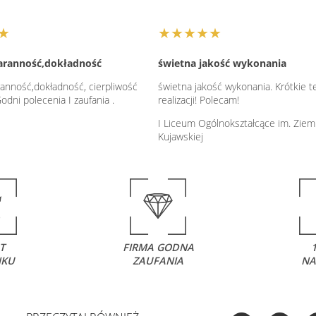
★
★★★★★
taranność,dokładność
świetna jakość wykonania
ranność,dokładność, cierpliwość
świetna jakość wykonania. Krótkie t
Godni polecenia I zaufania .
realizacji! Polecam!
I Liceum Ogólnokształcące im. Ziem
Kujawskiej
T
FIRMA GODNA
NKU
ZAUFANIA
NA