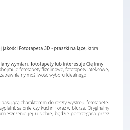
j jakości Fototapeta 3D - ptaszki na łące
, która
any wymiaru fototapety lub interesuje Cię inny
bejmuje fototapety flizelinowe, fototapety lateksowe,
e, zapewniamy możliwość wyboru idealnego
 pasującą charakterem do reszty wystroju fototapetę.
pialni, salonie czy kuchni; oraz w biurze. Oryginalny
mieszczenie jej u siebie, będzie postrzegana przez