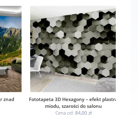
r znad
Fototapeta 3D Hexagony – efekt plastra
miodu, szarości do salonu
Cena od:
84,00 zł