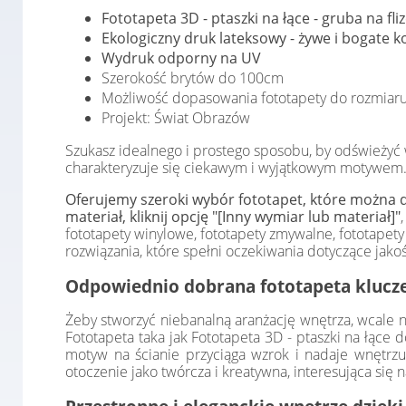
Fototapeta 3D - ptaszki na łące - gruba na fl
Ekologiczny druk lateksowy - żywe i bogate ko
Wydruk odporny na UV
Szerokość brytów do 100cm
Możliwość dopasowania fototapety do rozmiaru
Projekt: Świat Obrazów
Szukasz idealnego i prostego sposobu, by odśwież
charakteryzuje się ciekawym i wyjątkowym motywem. M
Oferujemy szeroki wybór fototapet, które można d
materiał, kliknij opcję "[Inny wymiar lub materiał]"
fototapety winylowe, fototapety zmywalne, fototap
rozwiązania, które spełni oczekiwania dotyczące jakośc
Odpowiednio dobrana fototapeta klucze
Żeby stworzyć niebanalną aranżację wnętrza, wcale n
Fototapeta taka jak Fototapeta 3D - ptaszki na łące 
motyw na ścianie przyciąga wzrok i nadaje wnętrzu
otoczenie jako twórcza i kreatywna, interesująca się