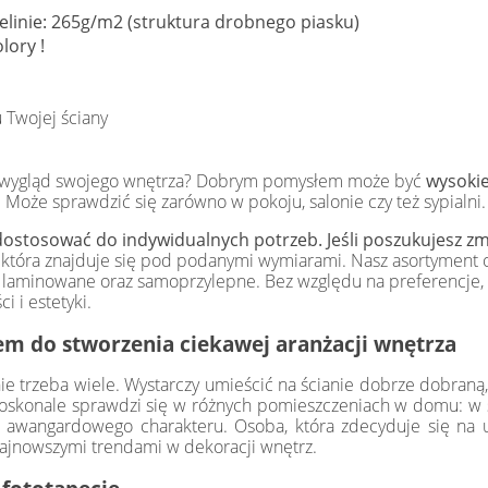
izelinie: 265g/m2 (struktura drobnego piasku)
lory !
 Twojej ściany
yć wygląd swojego wnętrza? Dobrym pomysłem może być
wysokie
oże sprawdzić się zarówno w pokoju, salonie czy też sypialni.
ostosować do indywidualnych potrzeb. Jeśli poszukujesz zmi
, która znajduje się pod podanymi wymiarami. Nasz asortyment o
ety laminowane oraz samoprzylepne. Bez względu na preferencj
i i estetyki.
m do stworzenia ciekawej aranżacji wnętrza
ie trzeba wiele. Wystarczy umieścić na ścianie dobrze dobraną,
doskonale sprawdzi się w różnych pomieszczeniach w domu: w sy
 awangardowego charakteru. Osoba, która zdecyduje się na u
 najnowszymi trendami w dekoracji wnętrz.