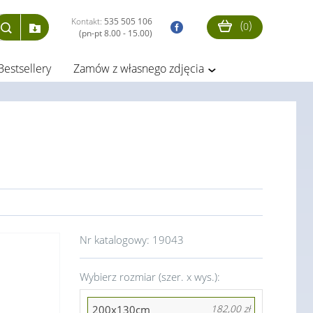
Kontakt:
535 505 106
(
)
0
(pn-pt 8.00 - 15.00)
Bestsellery
Zamów z własnego zdjęcia
Nr katalogowy:
19043
Wybierz rozmiar (szer. x wys.):
200x130cm
182,00 zł