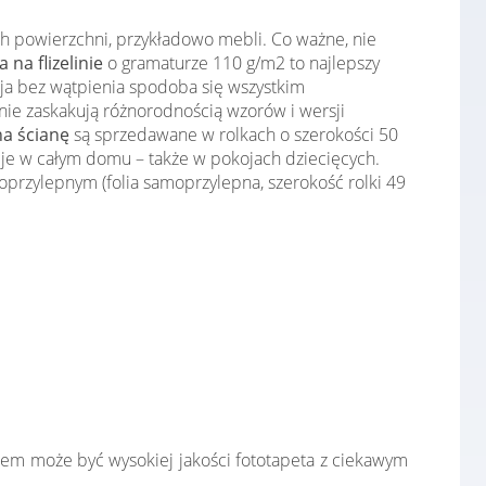
ch powierzchni, przykładowo mebli. Co ważne, nie
 na flizelinie
o gramaturze 110 g/m2 to najlepszy
cja bez wątpienia spodoba się wszystkim
ie zaskakują różnorodnością wzorów i wersji
na ścianę
są sprzedawane w rolkach o szerokości 50
cje w całym domu – także w pokojach dziecięcych.
przylepnym (folia samoprzylepna, szerokość rolki 49
łem może być wysokiej jakości fototapeta z ciekawym