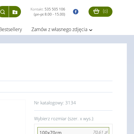
Kontakt:
535 505 106
(
)
0
(pn-pt 8.00 - 15.00)
Bestsellery
Zamów z własnego zdjęcia
Nr katalogowy:
3134
Wybierz rozmiar (szer. x wys.):
100x70cm
70,61 zł