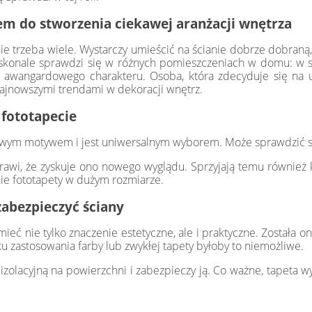
m do stworzenia ciekawej aranżacji wnętrza
ie trzeba wiele. Wystarczy umieścić na ścianie dobrze dobraną,
oskonale sprawdzi się w różnych pomieszczeniach w domu: w syp
 awangardowego charakteru. Osoba, która zdecyduje się na u
 najnowszymi trendami w dekoracji wnętrz.
 fototapecie
ekawym motywem i jest uniwersalnym wyborem. Może sprawdzić się
rawi, że zyskuje ono nowego wyglądu. Sprzyjają temu również ko
ie fototapety w dużym rozmiarze.
zabezpieczyć ściany
eć nie tylko znaczenie estetyczne, ale i praktyczne. Została on
u zastosowania farby lub zwykłej tapety byłoby to niemożliwe.
zolacyjną na powierzchni i zabezpieczy ją. Co ważne, tapeta wy