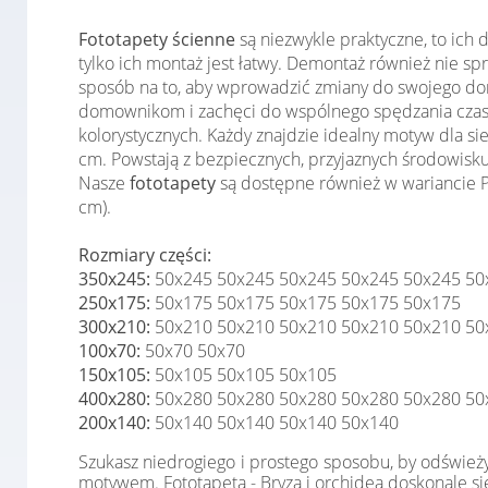
Fototapety ścienne
są niezwykle praktyczne, to ich
tylko ich montaż jest łatwy. Demontaż również nie 
sposób na to, aby wprowadzić zmiany do swojego domu
domownikom i zachęci do wspólnego spędzania czas
kolorystycznych. Każdy znajdzie idealny motyw dla s
cm. Powstają z bezpiecznych, przyjaznych środowisku
Nasze
fototapety
są dostępne również w wariancie Pr
cm).
Rozmiary części:
350x245:
50x245 50x245 50x245 50x245 50x245 50
250x175:
50x175 50x175 50x175 50x175 50x175
300x210:
50x210 50x210 50x210 50x210 50x210 50
100x70:
50x70 50x70
150x105:
50x105 50x105 50x105
400x280:
50x280 50x280 50x280 50x280 50x280 50
200x140:
50x140 50x140 50x140 50x140
Szukasz niedrogiego i prostego sposobu, by odśwież
motywem. Fototapeta - Bryza i orchidea doskonale się