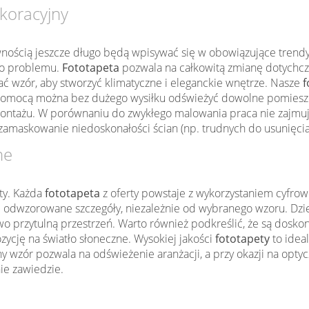
koracyjny
wnością jeszcze długo będą wpisywać się w obowiązujące trendy w
ego problemu.
Fototapeta
pozwala na całkowitą zmianę dotychcz
 wzór, aby stworzyć klimatyczne i eleganckie wnętrze. Nasze
f
mocą można bez dużego wysiłku odświeżyć dowolne pomieszczen
ontażu. W porównaniu do zwykłego malowania praca nie zajmu
zamaskowanie niedoskonałości ścian (np. trudnych do usunięcia
ne
ty. Każda
fototapeta
z oferty powstaje z wykorzystaniem cyfrow
 odwzorowane szczegóły, niezależnie od wybranego wzoru. Dzięk
kowo przytulną przestrzeń. Warto również podkreślić, że są dos
zycję na światło słoneczne. Wysokiej jakości
fototapety
to idea
wzór pozwala na odświeżenie aranżacji, a przy okazji na optyc
nie zawiedzie.