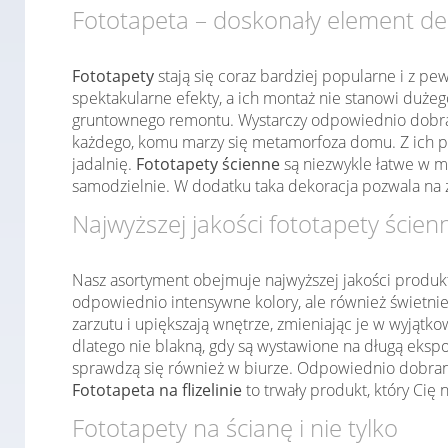
Fototapeta – doskonały element de
Fototapety
stają się coraz bardziej popularne i z pe
spektakularne efekty, a ich montaż nie stanowi duż
gruntownego remontu. Wystarczy odpowiednio dobrać
każdego, komu marzy się metamorfoza domu. Z ich po
jadalnię.
Fototapety ścienne
są niezwykle łatwe w m
samodzielnie. W dodatku taka dekoracja pozwala na 
Najwyższej jakości fototapety ścien
Nasz asortyment obejmuje najwyższej jakości produk
odpowiednio intensywne kolory, ale również świetnie
zarzutu i upiększają wnętrze, zmieniając je w wyjąt
dlatego nie blakną, gdy są wystawione na długą ekspo
sprawdzą się również w biurze. Odpowiednio dobrany 
Fototapeta na flizelinie
to trwały produkt, który Cię 
Fototapety na ścianę i nie tylko