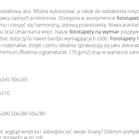
 dodatkowy atut. Można wykorzystać je także do ozdobienia inny
sprawia żadnych problemów. Dostępna w asortymencie
fototapeta
 i cieszyć się harmonijną, stylową przestrzenią. Nowa aranża
u oraz umacniania więzi. Nasze
fototapety na wymiar
pozytywn
iebie, dotyczy to nawet bardzo wymagających osób.
Fototapety 
 materiałów, dzięki czemu idealnie sprawdzają się jako dekora
emium (flizelina o gramaturze 170 g/m2) oraz w wariancie samo
x245 50x245
x210
x280 50x280 50x280
yć wygląd wnętrza i zabezpieczyć swoje ściany? Dobrym pomys
 sprawdzi w tej roli.