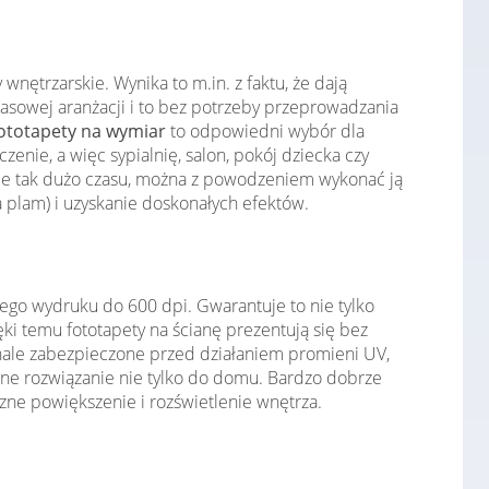
nętrzarskie. Wynika to m.in. z faktu, że dają
asowej aranżacji i to bez potrzeby przeprowadzania
ototapety na wymiar
to odpowiedni wybór dla
ie, a więc sypialnię, salon, pokój dziecka czy
je tak dużo czasu, można z powodzeniem wykonać ją
 plam) i uzyskanie doskonałych efektów.
ego wydruku do 600 dpi. Gwarantuje to nie tylko
i temu fototapety na ścianę prezentują się bez
konale zabezpieczone przed działaniem promieni UV,
lne rozwiązanie nie tylko do domu. Bardzo dobrze
zne powiększenie i rozświetlenie wnętrza.