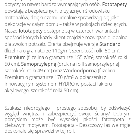
dotyczy to nawet bardzo wymagających osób.
Fototapety
powstają z bezpiecznych, przyjaznych środowisku
materiałów, dzięki czemu idealnie sprawdzają się jako
dekoracje w całym domu – także w pokojach dziecięcych.
Nasze
fototapety
dostępne są w czterech wariantach,
spośród których każdy Klient znajdzie rozwiązanie idealne
dla swoich potrzeb. Oferta obejmuje wersję
Standard
(flizelina o gramaturze 110g/m², szerokość rolki 50 cm),
Premium
(flizelina o gramaturze 155 g/m², szerokość rolki
50 cm),
Samoprzylepną
(druk na folii samoprzylepnej,
szerokość rolki 49 cm) oraz
Wodoodporną
(flizelina
Premium o gramaturze 170 g/m² w połączeniu z
innowacyjnym systemem HYDRO w postaci lakieru
akrylowego, szerokość rolki 50 cm).
Szukasz niedrogiego i prostego sposobu, by odświeżyć
wygląd wnętrza i zabezpieczyć swoje ściany? Dobrym
pomysłem może być wysokiej jakości fototapeta z
ciekawym motywem. Fototapeta - Deszczowy las we mgle
doskonale się sprawdzi w tej roli.