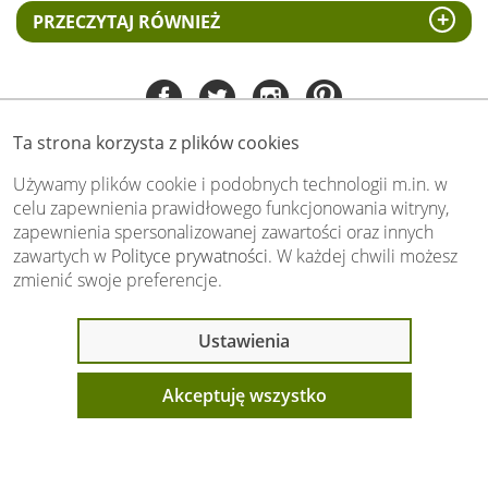
PRZECZYTAJ RÓWNIEŻ
Ta strona korzysta z plików cookies
Tel:
535 505 106
(pn-pt 8.00 - 15.00)
Używamy plików cookie i podobnych technologii m.in. w
celu zapewnienia prawidłowego funkcjonowania witryny,
biuro@swiat-obrazow.pl
zapewnienia spersonalizowanej zawartości oraz innych
Copyright by swiat-obrazow.pl 2026,
zawartych w
Polityce prywatności
. W każdej chwili możesz
Wszelkie prawa zastrzeżone
zmienić swoje preferencje.
Stronę oceniło już
13706
osób.
Otrzymaliśmy
4.89
pkt. na
5
możliwych.
Ostatnio 16 osób
Ustawienia
Oceń nas również Ty:
oglądało ten produkt
Akceptuję wszystko