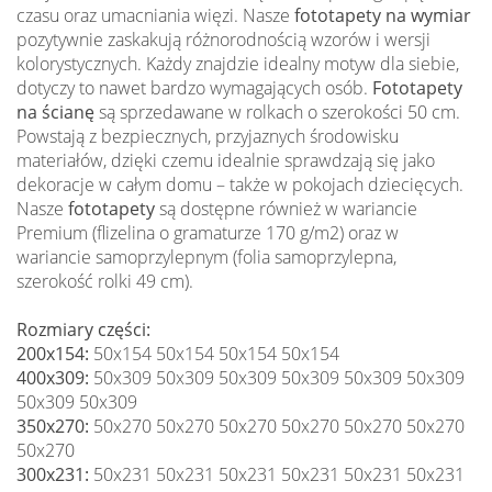
czasu oraz umacniania więzi. Nasze
fototapety na wymiar
pozytywnie zaskakują różnorodnością wzorów i wersji
kolorystycznych. Każdy znajdzie idealny motyw dla siebie,
dotyczy to nawet bardzo wymagających osób.
Fototapety
na ścianę
są sprzedawane w rolkach o szerokości 50 cm.
Powstają z bezpiecznych, przyjaznych środowisku
materiałów, dzięki czemu idealnie sprawdzają się jako
dekoracje w całym domu – także w pokojach dziecięcych.
Nasze
fototapety
są dostępne również w wariancie
Premium (flizelina o gramaturze 170 g/m2) oraz w
wariancie samoprzylepnym (folia samoprzylepna,
szerokość rolki 49 cm).
Rozmiary części:
200x154:
50x154 50x154 50x154 50x154
400x309:
50x309 50x309 50x309 50x309 50x309 50x309
50x309 50x309
350x270:
50x270 50x270 50x270 50x270 50x270 50x270
50x270
300x231:
50x231 50x231 50x231 50x231 50x231 50x231