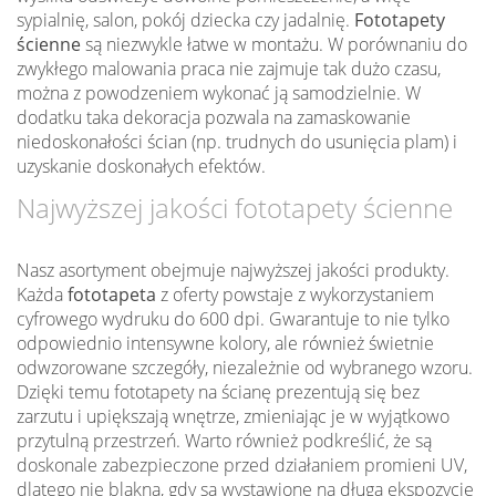
sypialnię, salon, pokój dziecka czy jadalnię.
Fototapety
ścienne
są niezwykle łatwe w montażu. W porównaniu do
zwykłego malowania praca nie zajmuje tak dużo czasu,
można z powodzeniem wykonać ją samodzielnie. W
dodatku taka dekoracja pozwala na zamaskowanie
niedoskonałości ścian (np. trudnych do usunięcia plam) i
uzyskanie doskonałych efektów.
Najwyższej jakości fototapety ścienne
Nasz asortyment obejmuje najwyższej jakości produkty.
Każda
fototapeta
z oferty powstaje z wykorzystaniem
cyfrowego wydruku do 600 dpi. Gwarantuje to nie tylko
odpowiednio intensywne kolory, ale również świetnie
odwzorowane szczegóły, niezależnie od wybranego wzoru.
Dzięki temu fototapety na ścianę prezentują się bez
zarzutu i upiększają wnętrze, zmieniając je w wyjątkowo
przytulną przestrzeń. Warto również podkreślić, że są
doskonale zabezpieczone przed działaniem promieni UV,
dlatego nie blakną, gdy są wystawione na długą ekspozycję