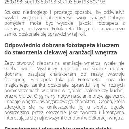
250x193:
50x193 50x193 50x193 50x193 50x193
Szukasz niedrogiego i prostego sposobu, by odświeżyć
wygląd wnętrza i zabezpieczyć swoje ściany? Dobrym
pomysłem może być wysokiej jakości fototapeta z
ciekawym motywem. Fototapeta Droga do magicznego
zamku doskonale się sprawdzi w tej roli.
Odpowiednio dobrana fototapeta kluczem
do stworzenia ciekawej aranżacji wnętrza
Żeby stworzyć niebanalną aranżację wnętrza, wcale nie
trzeba wiele. Wystarczy umieścić na ścianie dobrze
dobraną, pasującą charakterem do reszty wystroju
fototapetę. Fototapeta taka jak Fototapeta Droga do
magicznego zamku doskonale sprawdzi się w różnych
pomieszczeniach w domu: w sypialni, salonie czy kuchni;
oraz w biurze. Oryginalny motyw na ścianie przyciąga wzrok
i nadaje wnętrzu awangardowego charakteru. Osoba, która
zdecyduje się na umieszczenie jej u siebie, będzie
postrzegana przez otoczenie jako twórcza i kreatywna,
interesująca się najnowszymi trendami w dekoracji wnętrz.
Przestronne i eleganckie wnętrze dzięki