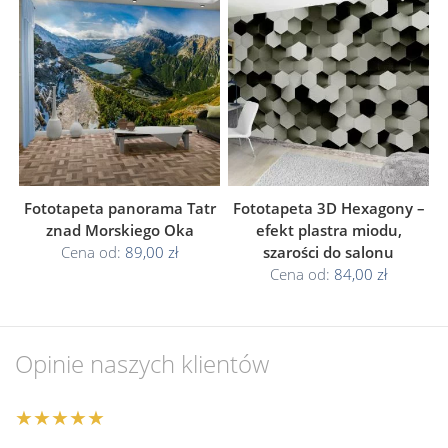
Fototapeta panorama Tatr
Fototapeta 3D Hexagony –
znad Morskiego Oka
efekt plastra miodu,
Cena od:
89,00 zł
szarości do salonu
Cena od:
84,00 zł
Opinie naszych klientów
★★★★★