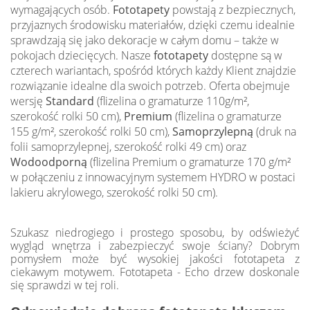
wymagających osób.
Fototapety
powstają z bezpiecznych,
przyjaznych środowisku materiałów, dzięki czemu idealnie
sprawdzają się jako dekoracje w całym domu – także w
pokojach dziecięcych. Nasze
fototapety
dostępne są w
czterech wariantach, spośród których każdy Klient znajdzie
rozwiązanie idealne dla swoich potrzeb. Oferta obejmuje
wersję
Standard
(flizelina o gramaturze 110g/m²,
szerokość rolki 50 cm),
Premium
(flizelina o gramaturze
155 g/m², szerokość rolki 50 cm),
Samoprzylepną
(druk na
folii samoprzylepnej, szerokość rolki 49 cm) oraz
Wodoodporną
(flizelina Premium o gramaturze 170 g/m²
w połączeniu z innowacyjnym systemem HYDRO w postaci
lakieru akrylowego, szerokość rolki 50 cm).
Szukasz niedrogiego i prostego sposobu, by odświeżyć
wygląd wnętrza i zabezpieczyć swoje ściany? Dobrym
pomysłem może być wysokiej jakości fototapeta z
ciekawym motywem. Fototapeta - Echo drzew doskonale
się sprawdzi w tej roli.