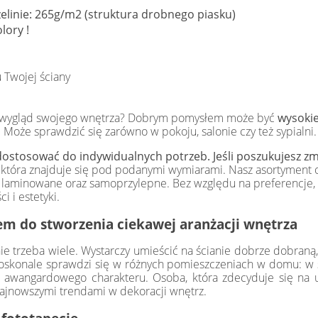
izelinie: 265g/m2 (struktura drobnego piasku)
lory !
 Twojej ściany
yć wygląd swojego wnętrza? Dobrym pomysłem może być
wysokie
oże sprawdzić się zarówno w pokoju, salonie czy też sypialni.
ostosować do indywidualnych potrzeb. Jeśli poszukujesz zmi
, która znajduje się pod podanymi wymiarami. Nasz asortyment o
ety laminowane oraz samoprzylepne. Bez względu na preferencj
i i estetyki.
m do stworzenia ciekawej aranżacji wnętrza
ie trzeba wiele. Wystarczy umieścić na ścianie dobrze dobraną,
doskonale sprawdzi się w różnych pomieszczeniach w domu: w sy
 awangardowego charakteru. Osoba, która zdecyduje się na u
 najnowszymi trendami w dekoracji wnętrz.