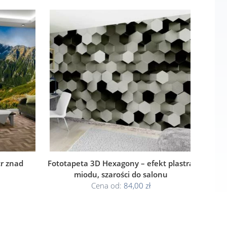
r znad
Fototapeta 3D Hexagony – efekt plastra
miodu, szarości do salonu
Cena od:
84,00 zł