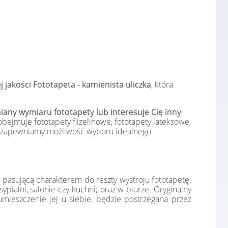
j jakości Fototapeta - kamienista uliczka
, która
any wymiaru fototapety lub interesuje Cię inny
bejmuje fototapety flizelinowe, fototapety lateksowe,
e, zapewniamy możliwość wyboru idealnego
 pasującą charakterem do reszty wystroju fototapetę.
pialni, salonie czy kuchni; oraz w biurze. Oryginalny
mieszczenie jej u siebie, będzie postrzegana przez