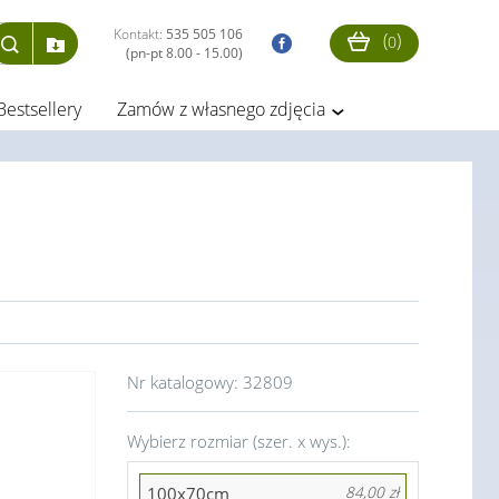
Kontakt:
535 505 106
(
)
0
(pn-pt 8.00 - 15.00)
Bestsellery
Zamów z własnego zdjęcia
Nr katalogowy:
32809
Wybierz rozmiar (szer. x wys.):
100x70cm
84,00 zł