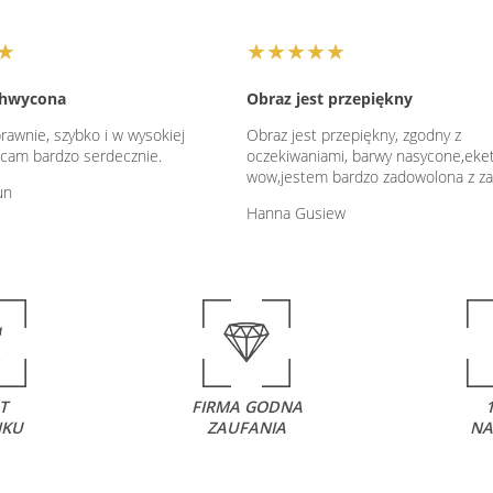
★
★★★★★
chwycona
Obraz jest przepiękny
rawnie, szybko i w wysokiej
Obraz jest przepiękny, zgodny z
lecam bardzo serdecznie.
oczekiwaniami, barwy nasycone,eke
wow,jestem bardzo zadowolona z z
un
Hanna Gusiew
T
FIRMA GODNA
NKU
ZAUFANIA
NA