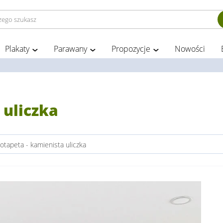
Plakaty
Parawany
Propozycje
Nowości
 uliczka
otapeta - kamienista uliczka