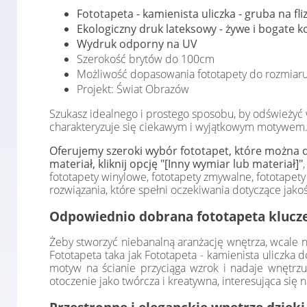
Fototapeta - kamienista uliczka - gruba na fl
Ekologiczny druk lateksowy - żywe i bogate ko
Wydruk odporny na UV
Szerokość brytów do 100cm
Możliwość dopasowania fototapety do rozmiaru
Projekt: Świat Obrazów
Szukasz idealnego i prostego sposobu, by odśwież
charakteryzuje się ciekawym i wyjątkowym motywem. M
Oferujemy szeroki wybór fototapet, które można d
materiał, kliknij opcję "[Inny wymiar lub materiał]"
fototapety winylowe, fototapety zmywalne, fototap
rozwiązania, które spełni oczekiwania dotyczące jakośc
Odpowiednio dobrana fototapeta klucze
Żeby stworzyć niebanalną aranżację wnętrza, wcale n
Fototapeta taka jak Fototapeta - kamienista uliczka 
motyw na ścianie przyciąga wzrok i nadaje wnętrzu
otoczenie jako twórcza i kreatywna, interesująca się