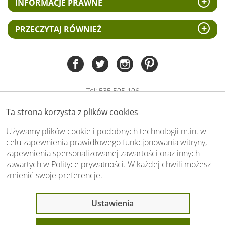
INFORMACJE PRAWNE
PRZECZYTAJ RÓWNIEŻ
Tel:
535 505 106
(pn-pt 8.00 - 15.00)
Ta strona korzysta z plików cookies
biuro@swiat-obrazow.pl
Copyright by swiat-obrazow.pl 2026,
Używamy plików cookie i podobnych technologii m.in. w
Wszelkie prawa zastrzeżone
celu zapewnienia prawidłowego funkcjonowania witryny,
zapewnienia spersonalizowanej zawartości oraz innych
Stronę oceniło już
13708
osób.
zawartych w
Polityce prywatności
. W każdej chwili możesz
Otrzymaliśmy
4.89
pkt. na
5
możliwych.
zmienić swoje preferencje.
Oceń nas również Ty:
Ostatnio 18 osób
Ustawienia
oglądało ten produkt