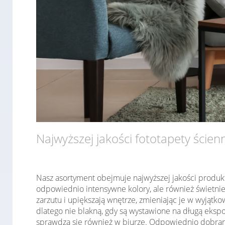
Najwyższej jakości fototapety ścien
Nasz asortyment obejmuje najwyższej jakości produk
odpowiednio intensywne kolory, ale również świetni
zarzutu i upiększają wnętrze, zmieniając je w wyjąt
dlatego nie blakną, gdy są wystawione na długą ekspo
sprawdzą się również w biurze. Odpowiednio dobrany 