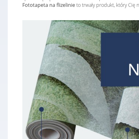
Fototapeta na flizelinie
to trwały produkt, który Cię 