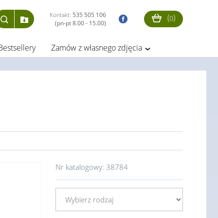
Kontakt:
535 505 106
(
)
0
(pn-pt 8.00 - 15.00)
Bestsellery
Zamów z własnego zdjęcia
Nr katalogowy:
38784