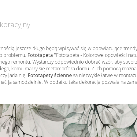
koracyjny
wnością jeszcze długo będą wpisywać się w obowiązujące trendy w
ego problemu.
Fototapeta
"Fototapeta - Kolorowe opowieści nat
wnego remontu. Wystarczy odpowiednio dobrać wzór, aby stworzy
dego, komu marzy się metamorfoza domu. Z ich pomocą można
 czy jadalnię.
Fototapety ścienne
są niezwykle łatwe w montaż
ć ją samodzielnie. W dodatku taka dekoracja pozwala na zama