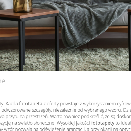
ne
ty. Każda
fototapeta
z oferty powstaje z wykorzystaniem cyfrow
e odwzorowane szczegóły, niezależnie od wybranego wzoru. Dz
kowo przytulną przestrzeń. Warto również podkreślić, że są dos
zycję na światło słoneczne. Wysokiej jakości
fototapety
to idea
wzór pozwala na odświeżenie aranżacji, a przy okazji na optyc