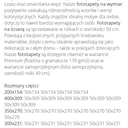
czasu oraz umacniania więzi. Nasze
fototapety na wymiar
pozytywnie zaskakują różnorodnością wzorów i wersji
kolorystycznych. Każdy znajdzie idealny motyw dla siebie,
dotyczy to nawet bardzo wymagających osób.
Fototapety
na ścianę
są sprzedawane w rolkach o szerokości 50 cm.
Powstają z bezpiecznych, przyjaznych środowisku
materiałów, dzięki czemu idealnie sprawdzają się jako
dekoracje w całym domu – także w pokojach dziecięcych.
Nasze
fototapety
są dostępne również w wariancie
Premium (flizelina o gramaturze 170 g/m2) oraz w
wariancie samoprzylepnym (folia samoprzylepna,
szerokość rolki 49 cm).
Rozmiary części:
200x154:
50x154 50x154 50x154 50x154
400x309:
50x309 50x309 50x309 50x309 50x309 50x309
50x309 50x309
350x270:
50x270 50x270 50x270 50x270 50x270 50x270
50x270
300x231:
50x231 50x231 50x231 50x231 50x231 50x231