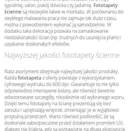
sypialnię, salon, pokój dziecka czy jadalnię.
Fototapety
ścienne
są niezwykle łatwe w montażu. W porównaniu do
zwykłego malowania praca nie zajmuje tak dużo czasu,
można z powodzeniem wykonać ją samodzielnie. W
dodatku taka dekoracja pozwala na zamaskowanie
niedoskonałości ścian (np. trudnych do usunięcia plam) i
uzyskanie doskonałych efektów.
Najwyższej jakości fototapety ścienne
Nasz asortyment obejmuje najwyższej jakości produkty.
Każda
fototapeta
z oferty powstaje z wykorzystaniem
cyfrowego wydruku do 600 dpi. Gwarantuje to nie tylko
odpowiednio intensywne kolory, ale również świetnie
odwzorowane szczegóły, niezależnie od wybranego wzoru.
Dzięki temu fototapety na ścianę prezentują się bez
zarzutu i upiększają wnętrze, zmieniając je w wyjątkowo
przytulną przestrzeń. Warto również podkreślić, że są
doskonale zabezpieczone przed działaniem promieni UV,
dlatego nie blakną, gdy są wystawione na długą ekspozycję