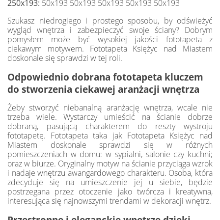
250x193:
50x193 50x193 50x193 50x193 50x193
Szukasz niedrogiego i prostego sposobu, by odświeżyć
wygląd wnętrza i zabezpieczyć swoje ściany? Dobrym
pomysłem może być wysokiej jakości fototapeta z
ciekawym motywem. Fototapeta Księżyc nad Miastem
doskonale się sprawdzi w tej roli.
Odpowiednio dobrana fototapeta kluczem
do stworzenia ciekawej aranżacji wnętrza
Żeby stworzyć niebanalną aranżację wnętrza, wcale nie
trzeba wiele. Wystarczy umieścić na ścianie dobrze
dobraną, pasującą charakterem do reszty wystroju
fototapetę. Fototapeta taka jak Fototapeta Księżyc nad
Miastem doskonale sprawdzi się w różnych
pomieszczeniach w domu: w sypialni, salonie czy kuchni;
oraz w biurze. Oryginalny motyw na ścianie przyciąga wzrok
i nadaje wnętrzu awangardowego charakteru. Osoba, która
zdecyduje się na umieszczenie jej u siebie, będzie
postrzegana przez otoczenie jako twórcza i kreatywna,
interesująca się najnowszymi trendami w dekoracji wnętrz.
Przestronne i eleganckie wnętrze dzięki