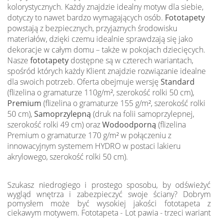
kolorystycznych. Każdy znajdzie idealny motyw dla siebie,
dotyczy to nawet bardzo wymagających osób.
Fototapety
powstają z bezpiecznych, przyjaznych środowisku
materiałów, dzięki czemu idealnie sprawdzają się jako
dekoracje w całym domu – także w pokojach dziecięcych.
Nasze
fototapety
dostępne są w czterech wariantach,
spośród których każdy Klient znajdzie rozwiązanie idealne
dla swoich potrzeb. Oferta obejmuje wersję
Standard
(flizelina o gramaturze 110g/m², szerokość rolki 50 cm),
Premium
(flizelina o gramaturze 155 g/m², szerokość rolki
50 cm),
Samoprzylepną
(druk na folii samoprzylepnej,
szerokość rolki 49 cm) oraz
Wodoodporną
(flizelina
Premium o gramaturze 170 g/m² w połączeniu z
innowacyjnym systemem HYDRO w postaci lakieru
akrylowego, szerokość rolki 50 cm).
Szukasz niedrogiego i prostego sposobu, by odświeżyć
wygląd wnętrza i zabezpieczyć swoje ściany? Dobrym
pomysłem może być wysokiej jakości fototapeta z
ciekawym motywem. Fototapeta - Lot pawia - trzeci wariant