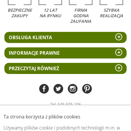
BEZPIECZNE
12 LAT
FIRMA
SZYBKA
ZAKUPY
NA RYNKU
GODNA
REALIZACJA
ZAUFANIA
OBSŁUGA KLIENTA
INFORMACJE PRAWNE
PRZECZYTAJ RÓWNIEŻ
Tel:
535 505 106
(pn-pt 8.00 - 15.00)
Ta strona korzysta z plików cookies
biuro@swiat-obrazow.pl
Copyright by swiat-obrazow.pl 2026,
Używamy plików cookie i podobnych technologii m.in. w