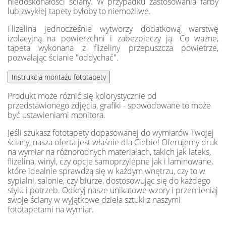
niedoskonałości ściany. W przypadku zastosowania farby
lub zwykłej tapety byłoby to niemożliwe.
Flizelina jednocześnie wytworzy dodatkową warstwę
izolacyjną na powierzchni i zabezpieczy ją. Co ważne,
tapeta wykonana z flizeliny przepuszcza powietrze,
pozwalając ścianie "oddychać".
Produkt może różnić się kolorystycznie od
przedstawionego zdjęcia, grafiki - spowodowane to może
być ustawieniami monitora.
Jeśli szukasz fototapety dopasowanej do wymiarów Twojej
ściany, nasza oferta jest właśnie dla Ciebie! Oferujemy druk
na wymiar na różnorodnych materiałach, takich jak lateks,
flizelina, winyl, czy opcje samoprzylepne jak i laminowane,
które idealnie sprawdzą się w każdym wnętrzu, czy to w
sypialni, salonie, czy biurze, dostosowując się do każdego
stylu i potrzeb. Odkryj nasze unikatowe wzory i przemieniaj
swoje ściany w wyjątkowe dzieła sztuki z naszymi
fototapetami na wymiar.