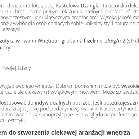
ym klimatem z fototapetą
Pastelowa Dżungla
. Ta autorska deko
 beżu i brązu, na tle pełnym tekstur i subtelnych przetarć. Efek
nowoczesnymi, jak i klasycznymi aranżacjami. Wysoka jakość mat
onały wybór dla osób ceniących sobie unikalny styl i naturalne 
 egzotyki.
zotyka w Twoim Wnętrzu - gruba na flizelinie: 265g/m2 (str
lory !
 Twojej ściany
yć wygląd swojego wnętrza? Dobrym pomysłem może być
wysokie
kteryzuje się ciekawym i wyjątkowym motywem. Może sprawdzić si
ostosować do indywidualnych potrzeb. Jeśli poszukujesz zmi
, która znajduje się pod podanymi wymiarami. Nasz asortyment o
ety laminowane oraz samoprzylepne. Bez względu na preferencj
i i estetyki.
m do stworzenia ciekawej aranżacji wnętrza