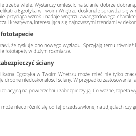
ie trzeba wiele. Wystarczy umieścić na ścianie dobrze dobraną,
 Delikatna Egzotyka w Twoim Wnętrzu doskonale sprawdzi się w 
anie przyciąga wzrok i nadaje wnętrzu awangardowego charakter
cza i kreatywna, interesująca się najnowszymi trendami w dekor
 fototapecie
rawi, że zyskuje ono nowego wyglądu. Sprzyjają temu również ko
ie fototapety w dużym rozmiarze.
zabezpieczyć ściany
ikatna Egzotyka w Twoim Wnętrzu może mieć nie tylko znaczen
yje drobne niedoskonałości ściany. W przypadku zastosowania fa
zolacyjną na powierzchni i zabezpieczy ją. Co ważne, tapeta wy
 może nieco różnić się od tej przedstawionej na zdjęciach czy gr