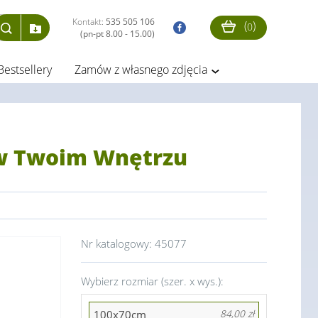
Kontakt:
535 505 106
(
)
0
(pn-pt 8.00 - 15.00)
Bestsellery
Zamów z własnego zdjęcia
 w Twoim Wnętrzu
Nr katalogowy:
45077
Wybierz rozmiar (szer. x wys.):
100x70cm
84,00 zł