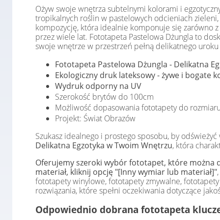
Ożyw swoje wnętrza subtelnymi kolorami i egzotyczn
tropikalnych roślin w pastelowych odcieniach zieleni,
kompozycję, która idealnie komponuje się zarówno z 
przez wiele lat. Fototapeta Pastelowa Dżungla to dosk
swoje wnętrze w przestrzeń pełną delikatnego uroku i
Fototapeta Pastelowa Dżungla - Delikatna Eg
Ekologiczny druk lateksowy - żywe i bogate ko
Wydruk odporny na UV
Szerokość brytów do 100cm
Możliwość dopasowania fototapety do rozmiaru
Projekt: Świat Obrazów
Szukasz idealnego i prostego sposobu, by odśwież
Delikatna Egzotyka w Twoim Wnętrzu
, która chara
Oferujemy szeroki wybór fototapet, które można d
materiał, kliknij opcję "[Inny wymiar lub materiał]"
fototapety winylowe, fototapety zmywalne, fototap
rozwiązania, które spełni oczekiwania dotyczące jakośc
Odpowiednio dobrana fototapeta klucze