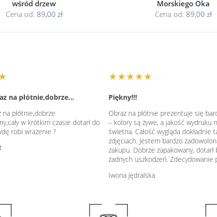
wśród drzew
Morskiego Oka
Cena od:
89,00 zł
Cena od:
89,00 zł
★
★★★★★
az na płótnie,dobrze…
Piękny!!!
 na płótnie,dobrze
Obraz na płótnie prezentuje się bar
y,cały w krótkim czasie dotarł do
– kolory są żywe, a jakość wydruku
dę robi wrażenie ?
świetna. Całość wygląda dokładnie ta
zdjęciach. Jestem bardzo zadowolon
t
zakupu. Dobrze zapakowany, dotarł 
żadnych uszkodzeń. Zdecydowanie 
Iwona Jędralska