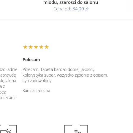
miodu, szarości do salonu
Cena od:
84,00 zł
★★★★★
Polecam
dzo ładnie
Polecam. Tapeta bardzo dobrej jakosci,
 naprawdę
kolorystyka super, wszystko zgodnie z opisem,
k, jak na
syn zadowolony
a z
Kamila Latocha
bez
polecam!