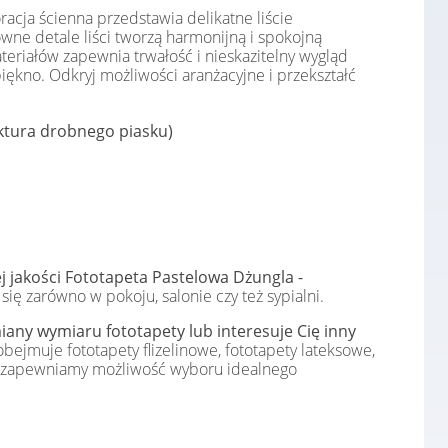
racja ścienna przedstawia delikatne liście
towne detale liści tworzą harmonijną i spokojną
eriałów zapewnia trwałość i nieskazitelny wygląd
piękno. Odkryj możliwości aranżacyjne i przekształć
uktura drobnego piasku)
j jakości Fototapeta Pastelowa Dżungla -
ę zarówno w pokoju, salonie czy też sypialni.
any wymiaru fototapety lub interesuje Cię inny
bejmuje fototapety flizelinowe, fototapety lateksowe,
e, zapewniamy możliwość wyboru idealnego