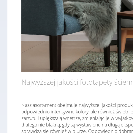
Najwyższej jakości fototapety ścien
Nasz asortyment obejmuje najwyższej jakości produk
odpowiednio intensywne kolory, ale również świetni
zarzutu i upiększają wnętrze, zmieniając je w wyjąt
dlatego nie blakną, gdy są wystawione na długą ekspo
sprawdzą się również w biurze. Odpowiednio dobrany 