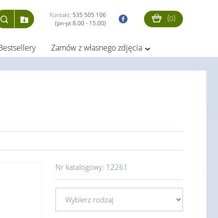
Kontakt:
535 505 106
(
)
0
(pn-pt 8.00 - 15.00)
Bestsellery
Zamów z własnego zdjęcia
Nr katalogowy:
12261