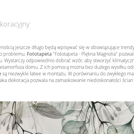
koracyjny
wnością jeszcze długo będą wpisywać się w obowiązujące trendy w
ego problemu.
Fototapeta
"Fototapeta - Piękna Magnolia" pozwala
 Wystarczy odpowiednio dobrać wzór, aby stworzyć klimatyczn
etamorfoza domu. Z ich pomocą można bez dużego wysiłku odśw
e
są niezwykle łatwe w montażu. W porównaniu do zwykłego mal
a dekoracja pozwala na zamaskowanie niedoskonałości ścian (n