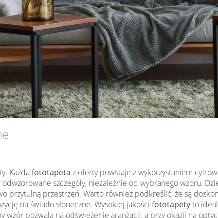
ne
ty. Każda
fototapeta
z oferty powstaje z wykorzystaniem cyfrow
e odwzorowane szczegóły, niezależnie od wybranego wzoru. Dz
kowo przytulną przestrzeń. Warto również podkreślić, że są dos
zycję na światło słoneczne. Wysokiej jakości
fototapety
to idea
wzór pozwala na odświeżenie aranżacji, a przy okazji na optyc