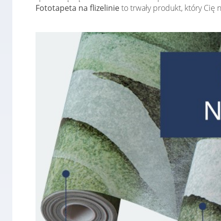
Fototapeta na flizelinie
to trwały produkt, który Cię 