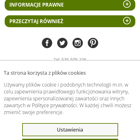
INFORMACJE PRAWNE
PRZECZYTAJ RÓWNIEŻ
Tel:
535 505 106
(pn-pt 8.00 - 15.00)
Ta strona korzysta z plików cookies
biuro@swiat-obrazow.pl
Copyright by swiat-obrazow.pl 2026,
Używamy plików cookie i podobnych technologii m.in. w
Wszelkie prawa zastrzeżone
celu zapewnienia prawidłowego funkcjonowania witryny,
zapewnienia spersonalizowanej zawartości oraz innych
Stronę oceniło już
13712
osób.
zawartych w
Polityce prywatności
. W każdej chwili możesz
Otrzymaliśmy
4.89
pkt. na
5
możliwych.
zmienić swoje preferencje.
Oceń nas również Ty:
Ostatnio 14 osób
Ustawienia
oglądało ten produkt