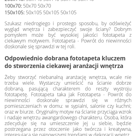
100x70:
50x70 50x70
150x105:
50x105 50x105 50x105
Szukasz niedrogiego i prostego sposobu, by odświeżyć
wygląd wnętrza i zabezpieczyć swoje ściany? Dobrym
pomysłem może być wysokiej jakości fototapeta z
ciekawym motywem. Fototapeta - Powrót do niewinności
doskonale się sprawdzi w tej roli.
Odpowiednio dobrana fototapeta kluczem
do stworzenia ciekawej aranżacji wnętrza
Żeby stworzyć niebanalną aranżację wnętrza, wcale nie
trzeba wiele. Wystarczy umieścić na ścianie dobrze
dobraną, pasującą charakterem do reszty wystroju
fototapetę. Fototapeta taka jak Fototapeta - Powrót do
niewinności doskonale sprawdzi się w różnych
pomieszczeniach w domu: w sypialni, salonie czy kuchni;
oraz w biurze. Oryginalny motyw na ścianie przyciąga wzrok
i nadaje wnętrzu awangardowego charakteru. Osoba, która
zdecyduje się na umieszczenie jej u siebie, będzie
postrzegana przez otoczenie jako twórcza i kreatywna,
interesująca się najnowszymi trendami w dekoracji wnętrz.