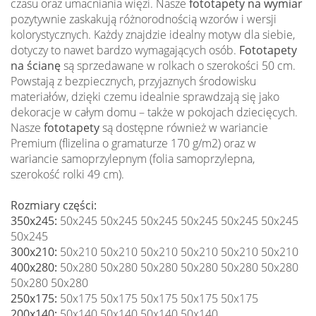
czasu oraz umacniania więzi. Nasze
fototapety na wymiar
pozytywnie zaskakują różnorodnością wzorów i wersji
kolorystycznych. Każdy znajdzie idealny motyw dla siebie,
dotyczy to nawet bardzo wymagających osób.
Fototapety
na ścianę
są sprzedawane w rolkach o szerokości 50 cm.
Powstają z bezpiecznych, przyjaznych środowisku
materiałów, dzięki czemu idealnie sprawdzają się jako
dekoracje w całym domu – także w pokojach dziecięcych.
Nasze
fototapety
są dostępne również w wariancie
Premium (flizelina o gramaturze 170 g/m2) oraz w
wariancie samoprzylepnym (folia samoprzylepna,
szerokość rolki 49 cm).
Rozmiary części:
350x245:
50x245 50x245 50x245 50x245 50x245 50x245
50x245
300x210:
50x210 50x210 50x210 50x210 50x210 50x210
400x280:
50x280 50x280 50x280 50x280 50x280 50x280
50x280 50x280
250x175:
50x175 50x175 50x175 50x175 50x175
200x140:
50x140 50x140 50x140 50x140