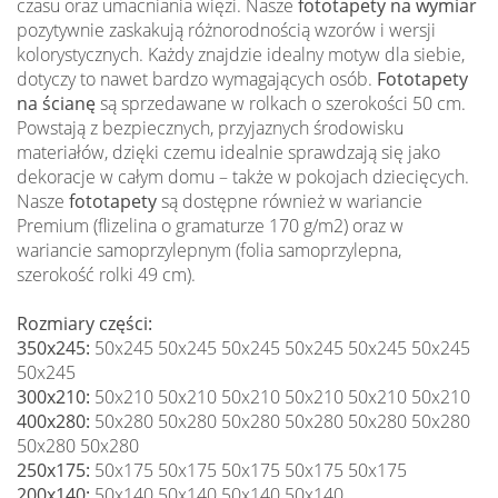
czasu oraz umacniania więzi. Nasze
fototapety na wymiar
pozytywnie zaskakują różnorodnością wzorów i wersji
kolorystycznych. Każdy znajdzie idealny motyw dla siebie,
dotyczy to nawet bardzo wymagających osób.
Fototapety
na ścianę
są sprzedawane w rolkach o szerokości 50 cm.
Powstają z bezpiecznych, przyjaznych środowisku
materiałów, dzięki czemu idealnie sprawdzają się jako
dekoracje w całym domu – także w pokojach dziecięcych.
Nasze
fototapety
są dostępne również w wariancie
Premium (flizelina o gramaturze 170 g/m2) oraz w
wariancie samoprzylepnym (folia samoprzylepna,
szerokość rolki 49 cm).
Rozmiary części:
350x245:
50x245 50x245 50x245 50x245 50x245 50x245
50x245
300x210:
50x210 50x210 50x210 50x210 50x210 50x210
400x280:
50x280 50x280 50x280 50x280 50x280 50x280
50x280 50x280
250x175:
50x175 50x175 50x175 50x175 50x175
200x140:
50x140 50x140 50x140 50x140