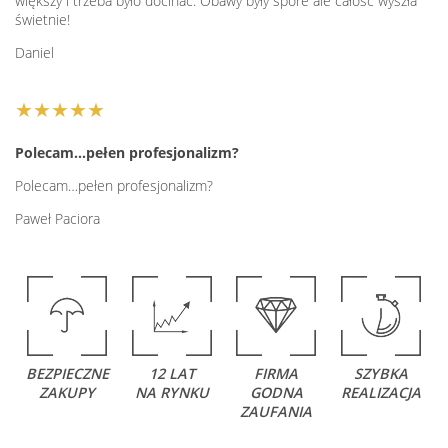
większy i trzeba było docinać. Obawy były spore ale całość wyszła
świetnie!
Daniel
★★★★★
Polecam…pełen profesjonalizm?
Polecam…pełen profesjonalizm?
Paweł Paciora
BEZPIECZNE
12 LAT
FIRMA
SZYBKA
ZAKUPY
NA RYNKU
GODNA
REALIZACJA
ZAUFANIA