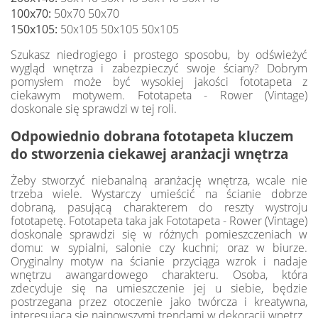
100x70:
50x70 50x70
150x105:
50x105 50x105 50x105
Szukasz niedrogiego i prostego sposobu, by odświeżyć
wygląd wnętrza i zabezpieczyć swoje ściany? Dobrym
pomysłem może być wysokiej jakości fototapeta z
ciekawym motywem. Fototapeta - Rower (Vintage)
doskonale się sprawdzi w tej roli.
Odpowiednio dobrana fototapeta kluczem
do stworzenia ciekawej aranżacji wnętrza
Żeby stworzyć niebanalną aranżację wnętrza, wcale nie
trzeba wiele. Wystarczy umieścić na ścianie dobrze
dobraną, pasującą charakterem do reszty wystroju
fototapetę. Fototapeta taka jak Fototapeta - Rower (Vintage)
doskonale sprawdzi się w różnych pomieszczeniach w
domu: w sypialni, salonie czy kuchni; oraz w biurze.
Oryginalny motyw na ścianie przyciąga wzrok i nadaje
wnętrzu awangardowego charakteru. Osoba, która
zdecyduje się na umieszczenie jej u siebie, będzie
postrzegana przez otoczenie jako twórcza i kreatywna,
interesująca się najnowszymi trendami w dekoracji wnętrz.