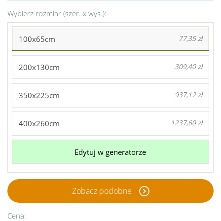
Wybierz rozmiar (szer. x wys.):
100x65cm
77,35 zł
200x130cm
309,40 zł
350x225cm
937,12 zł
400x260cm
1237,60 zł
Edytuj w generatorze
Zobacz podobne
Cena: