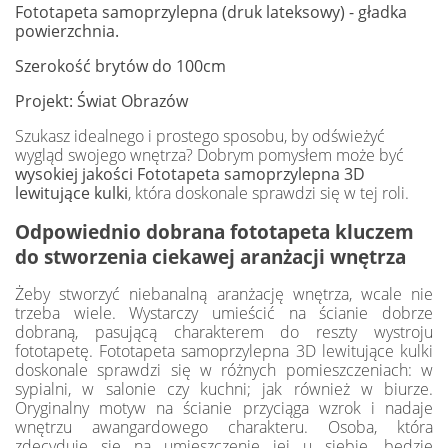
Fototapeta samoprzylepna (druk lateksowy) - gładka
powierzchnia.
Szerokość brytów do 100cm
Projekt: Świat Obrazów
Szukasz idealnego i prostego sposobu, by odświeżyć
wygląd swojego wnętrza? Dobrym pomysłem może być
wysokiej jakości Fototapeta samoprzylepna 3D
lewitujące kulki
, która doskonale sprawdzi się w tej roli.
Odpowiednio dobrana fototapeta kluczem
do stworzenia ciekawej aranżacji wnętrza
Żeby stworzyć niebanalną aranżację wnętrza, wcale nie
trzeba wiele. Wystarczy umieścić na ścianie dobrze
dobraną, pasującą charakterem do reszty wystroju
fototapetę. Fototapeta samoprzylepna 3D lewitujące kulki
doskonale sprawdzi się w różnych pomieszczeniach: w
sypialni, w salonie czy kuchni; jak również w biurze.
Oryginalny motyw na ścianie przyciąga wzrok i nadaje
wnętrzu awangardowego charakteru. Osoba, która
zdecyduje się na umieszczenie jej u siebie, będzie