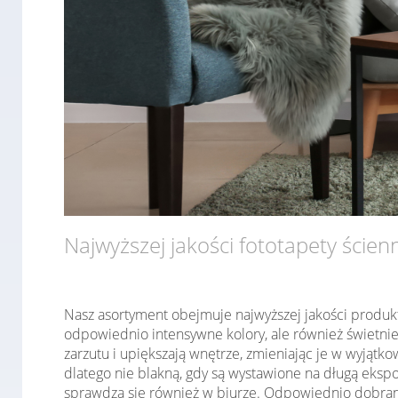
Najwyższej jakości fototapety ścien
Nasz asortyment obejmuje najwyższej jakości produk
odpowiednio intensywne kolory, ale również świetni
zarzutu i upiększają wnętrze, zmieniając je w wyjąt
dlatego nie blakną, gdy są wystawione na długą ekspo
sprawdzą się również w biurze. Odpowiednio dobrany 