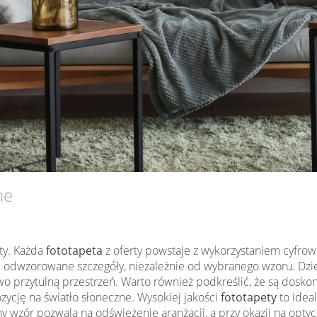
ne
ty. Każda
fototapeta
z oferty powstaje z wykorzystaniem cyfrow
e odwzorowane szczegóły, niezależnie od wybranego wzoru. Dz
kowo przytulną przestrzeń. Warto również podkreślić, że są dos
zycję na światło słoneczne. Wysokiej jakości
fototapety
to idea
wzór pozwala na odświeżenie aranżacji, a przy okazji na optyc