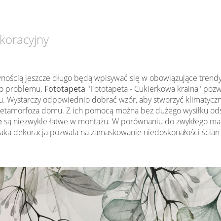
koracyjny
wnością jeszcze długo będą wpisywać się w obowiązujące trendy w
ego problemu.
Fototapeta
"Fototapeta - Cukierkowa kraina" pozwa
 Wystarczy odpowiednio dobrać wzór, aby stworzyć klimatyczn
etamorfoza domu. Z ich pomocą można bez dużego wysiłku odśw
e
są niezwykle łatwe w montażu. W porównaniu do zwykłego mal
a dekoracja pozwala na zamaskowanie niedoskonałości ścian (n