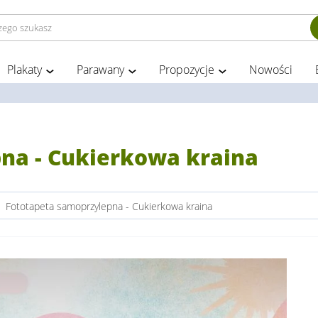
Plakaty
Parawany
Propozycje
Nowości
na - Cukierkowa kraina
>
Fototapeta samoprzylepna - Cukierkowa kraina