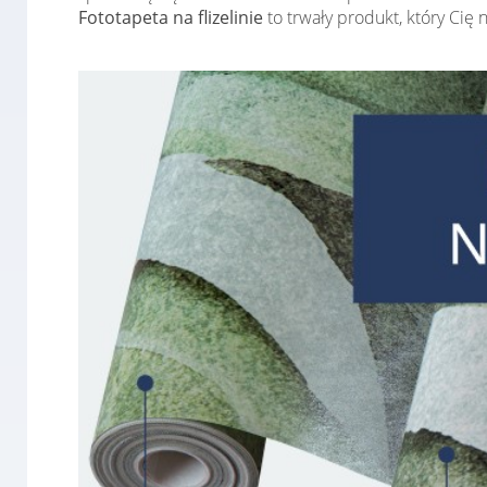
Fototapeta na flizelinie
to trwały produkt, który Cię 