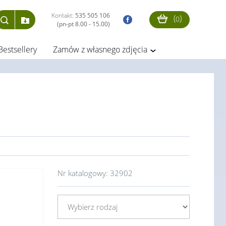
Kontakt:
535 505 106
(
)
0
(pn-pt 8.00 - 15.00)
Bestsellery
Zamów z własnego zdjęcia
Nr katalogowy:
32902