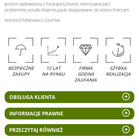
Jestem zadowolona z fototapety.Kolory intensywne,bez
problemów poszło klejenie,paski dopasowane do wzoru.Polecam.
Aurelia Emilianowicz-Szumlas
BEZPIECZNE
12 LAT
FIRMA
SZYBKA
ZAKUPY
NA RYNKU
GODNA
REALIZACJA
ZAUFANIA
OBSŁUGA KLIENTA
INFORMACJE PRAWNE
PRZECZYTAJ RÓWNIEŻ