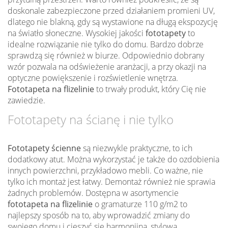
doskonale zabezpieczone przed działaniem promieni UV,
dlatego nie blakną, gdy są wystawione na długą ekspozycję
na światło słoneczne. Wysokiej jakości
fototapety
to
idealne rozwiązanie nie tylko do domu. Bardzo dobrze
sprawdzą się również w biurze. Odpowiednio dobrany
wzór pozwala na odświeżenie aranżacji, a przy okazji na
optyczne powiększenie i rozświetlenie wnętrza.
Fototapeta na flizelinie
to trwały produkt, który Cię nie
zawiedzie.
Fototapety na ścianę i nie tylko
Fototapety ścienne
są niezwykle praktyczne, to ich
dodatkowy atut. Można wykorzystać je także do ozdobienia
innych powierzchni, przykładowo mebli. Co ważne, nie
tylko ich montaż jest łatwy. Demontaż również nie sprawia
żadnych problemów. Dostępna w asortymencie
fototapeta na flizelinie
o gramaturze 110 g/m2 to
najlepszy sposób na to, aby wprowadzić zmiany do
swojego domu i cieszyć się harmonijną, stylową