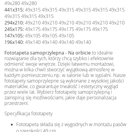
49x280 49x280
441x315:
49x315 49x315 49x315 49x315 49x315 49x315
49x315 49x315 49x315
294x210:
49x210 49x210 49x210 49x210 49x210 49x210
245x175:
49x175 49x175 49x175 49x175 49x175
147x105:
49x105 49x105 49x105
196x140:
49x140 49x140 49x140 49x140
Fototapeta samoprzylepna - Na orbicie
to idealne
rozwiązanie dla tych, którzy chcą szybko i efektownie
odmienić swoje wnętrze. Dzięki łatwemu montażowi,
można w kilka chwil stworzyć wyjątkową atmosferę w
każdym pomieszczeniu np. w salonie lub w sypialni. Nasze
fototapety samoprzylepne są wykonane z wysokiej jakości
materiałów, co gwarantuje trwałość i estetyczny wygląd
przez wiele lat. Wybierz fototapetę samoprzylepną i
zainspiruj się możliwościami, jakie daje personalizacja
przestrzeni.
Specyfikacja fototapety
Fototapeta składa się z wygodnych w montażu pasów
o szerokości 49 cm