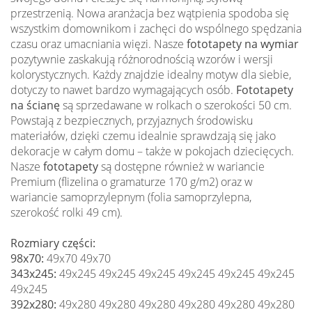
przestrzenią. Nowa aranżacja bez wątpienia spodoba się
wszystkim domownikom i zachęci do wspólnego spędzania
czasu oraz umacniania więzi. Nasze
fototapety na wymiar
pozytywnie zaskakują różnorodnością wzorów i wersji
kolorystycznych. Każdy znajdzie idealny motyw dla siebie,
dotyczy to nawet bardzo wymagających osób.
Fototapety
na ścianę
są sprzedawane w rolkach o szerokości 50 cm.
Powstają z bezpiecznych, przyjaznych środowisku
materiałów, dzięki czemu idealnie sprawdzają się jako
dekoracje w całym domu – także w pokojach dziecięcych.
Nasze
fototapety
są dostępne również w wariancie
Premium (flizelina o gramaturze 170 g/m2) oraz w
wariancie samoprzylepnym (folia samoprzylepna,
szerokość rolki 49 cm).
Rozmiary części:
98x70:
49x70 49x70
343x245:
49x245 49x245 49x245 49x245 49x245 49x245
49x245
392x280:
49x280 49x280 49x280 49x280 49x280 49x280