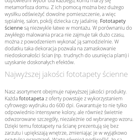
odpowiedni wybór dla każdego, komu marzy się
metamorfoza domu. Z ich pomocą można bez dużego
wysiłku odświeżyć dowolne pomieszczenie, a więc
sypialnię, salon, pokój dziecka czy jadalnię.
Fototapety
ścienne
są niezwykle łatwe w montażu. W porównaniu do
zwykłego malowania praca nie zajmuje tak dużo czasu,
można z powodzeniem wykonać ją samodzielnie. W
dodatku taka dekoracja pozwala na zamaskowanie
niedoskonałości ścian (np. trudnych do usunięcia plam) i
uzyskanie doskonałych efektów.
Najwyższej jakości fototapety ścienne
Nasz asortyment obejmuje najwyższej jakości produkty.
Każda
fototapeta
z oferty powstaje z wykorzystaniem
cyfrowego wydruku do 600 dpi. Gwarantuje to nie tylko
odpowiednio intensywne kolory, ale również świetnie
odwzorowane szczegóły, niezależnie od wybranego wzoru.
Dzięki temu fototapety na ścianę prezentują się bez
zarzutu i upiększają wnętrze, zmieniając je w wyjątkowo
przytulną przestrzeń. Warto również podkreślić, że są