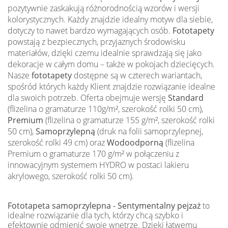
pozytywnie zaskakują różnorodnością wzorów i wersji
kolorystycznych. Każdy znajdzie idealny motyw dla siebie,
dotyczy to nawet bardzo wymagających osób.
Fototapety
powstają z bezpiecznych, przyjaznych środowisku
materiałów, dzięki czemu idealnie sprawdzają się jako
dekoracje w całym domu – także w pokojach dziecięcych.
Nasze
fototapety
dostępne są w czterech wariantach,
spośród których każdy Klient znajdzie rozwiązanie idealne
dla swoich potrzeb. Oferta obejmuje wersję
Standard
(flizelina o gramaturze 110g/m², szerokość rolki 50 cm),
Premium
(flizelina o gramaturze 155 g/m², szerokość rolki
50 cm),
Samoprzylepną
(druk na folii samoprzylepnej,
szerokość rolki 49 cm) oraz
Wodoodporną
(flizelina
Premium o gramaturze 170 g/m² w połączeniu z
innowacyjnym systemem HYDRO w postaci lakieru
akrylowego, szerokość rolki 50 cm).
Fototapeta samoprzylepna - Sentymentalny pejzaż
to
idealne rozwiązanie dla tych, którzy chcą szybko i
efektownie odmienić swoje wnętrze. Dzięki łatwemu