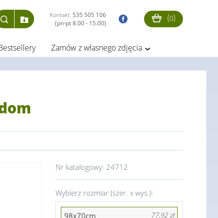
Kontakt:
535 505 106
(
)
0
(pn-pt 8.00 - 15.00)
Bestsellery
Zamów z własnego zdjęcia
 dom
Nr katalogowy:
24712
Wybierz rozmiar (szer. x wys.):
98x70cm
77,92 zł