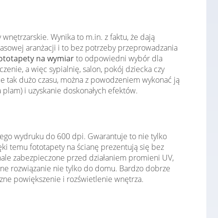
nętrzarskie. Wynika to m.in. z faktu, że dają
asowej aranżacji i to bez potrzeby przeprowadzania
ototapety na wymiar
to odpowiedni wybór dla
ie, a więc sypialnię, salon, pokój dziecka czy
je tak dużo czasu, można z powodzeniem wykonać ją
 plam) i uzyskanie doskonałych efektów.
ego wydruku do 600 dpi. Gwarantuje to nie tylko
i temu fototapety na ścianę prezentują się bez
konale zabezpieczone przed działaniem promieni UV,
lne rozwiązanie nie tylko do domu. Bardzo dobrze
zne powiększenie i rozświetlenie wnętrza.