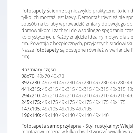
Fototapety ścienne
są niezwykle praktyczne, to ich
tylko ich montaż jest łatwy. Demontaż również nie 
sposób na to, aby wprowadzić zmiany do swojego domu
domownikom i zachęci do wspólnego spędzania czas
kolorystycznych. Każdy znajdzie idealny motyw dla s
cm. Powstają z bezpiecznych, przyjaznych środowisku
Nasze
fototapety
są dostępne również w wariancie Pr
cm).
Rozmiary części:
98x70:
49x70 49x70
392x280:
49x280 49x280 49x280 49x280 49x280 49
441x315:
49x315 49x315 49x315 49x315 49x315 49
294x210:
49x210 49x210 49x210 49x210 49x210 49
245x175:
49x175 49x175 49x175 49x175 49x175
147x105:
49x105 49x105 49x105
196x140:
49x140 49x140 49x140 49x140
Fototapeta samoprzylepna - Styl rustykalny: Wiej
montażowi, można w kilka chwil stworzyć wyjątkową 