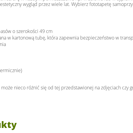
 estetyczny wygląd przez wiele lat. Wybierz fototapetę samoprzyl
pasów o szerokości 49 cm
wana w kartonową tubę, która zapewnia bezpieczeństwo w trans
nia
termicznie)
 może nieco różnić się od tej przedstawionej na zdjęciach czy gr
ukty