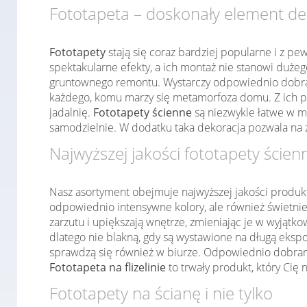
Fototapeta – doskonały element de
Fototapety
stają się coraz bardziej popularne i z pe
spektakularne efekty, a ich montaż nie stanowi duż
gruntownego remontu. Wystarczy odpowiednio dobrać
każdego, komu marzy się metamorfoza domu. Z ich po
jadalnię.
Fototapety ścienne
są niezwykle łatwe w m
samodzielnie. W dodatku taka dekoracja pozwala na 
Najwyższej jakości fototapety ścien
Nasz asortyment obejmuje najwyższej jakości produk
odpowiednio intensywne kolory, ale również świetnie
zarzutu i upiększają wnętrze, zmieniając je w wyjąt
dlatego nie blakną, gdy są wystawione na długą ekspo
sprawdzą się również w biurze. Odpowiednio dobrany 
Fototapeta na flizelinie
to trwały produkt, który Cię 
Fototapety na ścianę i nie tylko