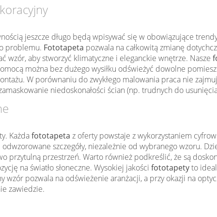
koracyjny
wnością jeszcze długo będą wpisywać się w obowiązujące trendy w
ego problemu.
Fototapeta
pozwala na całkowitą zmianę dotychcz
 wzór, aby stworzyć klimatyczne i eleganckie wnętrze. Nasze
f
mocą można bez dużego wysiłku odświeżyć dowolne pomieszczen
ontażu. W porównaniu do zwykłego malowania praca nie zajmu
zamaskowanie niedoskonałości ścian (np. trudnych do usunięcia
ne
ty. Każda
fototapeta
z oferty powstaje z wykorzystaniem cyfrow
 odwzorowane szczegóły, niezależnie od wybranego wzoru. Dzięk
kowo przytulną przestrzeń. Warto również podkreślić, że są dos
zycję na światło słoneczne. Wysokiej jakości
fototapety
to idea
wzór pozwala na odświeżenie aranżacji, a przy okazji na optyc
nie zawiedzie.