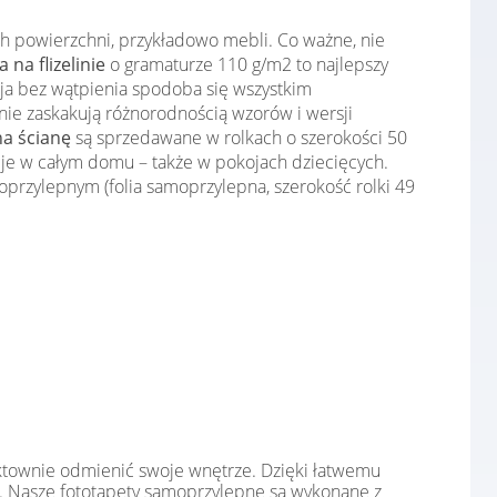
ch powierzchni, przykładowo mebli. Co ważne, nie
 na flizelinie
o gramaturze 110 g/m2 to najlepszy
cja bez wątpienia spodoba się wszystkim
ie zaskakują różnorodnością wzorów i wersji
na ścianę
są sprzedawane w rolkach o szerokości 50
cje w całym domu – także w pokojach dziecięcych.
przylepnym (folia samoprzylepna, szerokość rolki 49
fektownie odmienić swoje wnętrze. Dzięki łatwemu
i. Nasze fototapety samoprzylepne są wykonane z