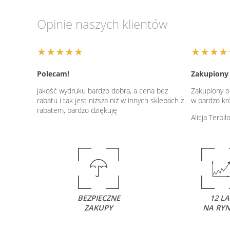
Opinie naszych klientów
★★★★★
★★★★
Polecam!
Zakupiony 
jakość wydruku bardzo dobra, a cena bez
Zakupiony ob
rabatu i tak jest niższa niż w innych sklepach z
w bardzo kr
rabatem, bardzo dziękuję
Alicja Terpi
BEZPIECZNE
12 LA
ZAKUPY
NA RY