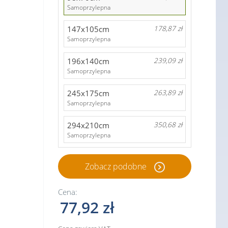
Samoprzylepna
147x105cm
178,87 zł
Samoprzylepna
196x140cm
239,09 zł
Samoprzylepna
245x175cm
263,89 zł
Samoprzylepna
294x210cm
350,68 zł
Samoprzylepna
Zobacz podobne
Cena:
77,92 zł