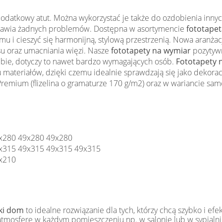
 dodatkowy atut. Można wykorzystać je także do ozdobienia inny
sprawia żadnych problemów. Dostępna w asortymencie
fototapeta
 i cieszyć się harmonijną, stylową przestrzenią. Nowa aranża
u oraz umacniania więzi. Nasze
fototapety na wymiar
pozytywn
iebie, dotyczy to nawet bardzo wymagających osób.
Fototapety 
 materiałów, dzięki czemu idealnie sprawdzają się jako dekora
emium (flizelina o gramaturze 170 g/m2) oraz w wariancie samo
x280 49x280 49x280
x315 49x315 49x315 49x315
x210
ski dom
to idealne rozwiązanie dla tych, którzy chcą szybko i e
atmosferę w każdym pomieszczeniu np. w salonie lub w sypialn