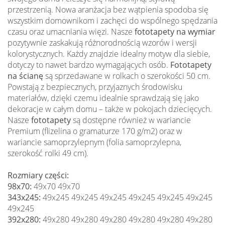
przestrzenią. Nowa aranżacja bez wątpienia spodoba się
wszystkim domownikom i zachęci do wspólnego spędzania
czasu oraz umacniania więzi. Nasze
fototapety na wymiar
pozytywnie zaskakują różnorodnością wzorów i wersji
kolorystycznych. Każdy znajdzie idealny motyw dla siebie,
dotyczy to nawet bardzo wymagających osób.
Fototapety
na ścianę
są sprzedawane w rolkach o szerokości 50 cm.
Powstają z bezpiecznych, przyjaznych środowisku
materiałów, dzięki czemu idealnie sprawdzają się jako
dekoracje w całym domu – także w pokojach dziecięcych.
Nasze
fototapety
są dostępne również w wariancie
Premium (flizelina o gramaturze 170 g/m2) oraz w
wariancie samoprzylepnym (folia samoprzylepna,
szerokość rolki 49 cm).
Rozmiary części:
98x70:
49x70 49x70
343x245:
49x245 49x245 49x245 49x245 49x245 49x245
49x245
392x280:
49x280 49x280 49x280 49x280 49x280 49x280