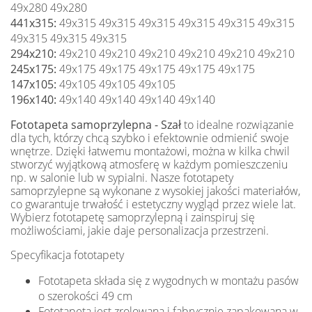
49x280 49x280
441x315:
49x315 49x315 49x315 49x315 49x315 49x315
49x315 49x315 49x315
294x210:
49x210 49x210 49x210 49x210 49x210 49x210
245x175:
49x175 49x175 49x175 49x175 49x175
147x105:
49x105 49x105 49x105
196x140:
49x140 49x140 49x140 49x140
Fototapeta samoprzylepna - Szał
to idealne rozwiązanie
dla tych, którzy chcą szybko i efektownie odmienić swoje
wnętrze. Dzięki łatwemu montażowi, można w kilka chwil
stworzyć wyjątkową atmosferę w każdym pomieszczeniu
np. w salonie lub w sypialni. Nasze fototapety
samoprzylepne są wykonane z wysokiej jakości materiałów,
co gwarantuje trwałość i estetyczny wygląd przez wiele lat.
Wybierz fototapetę samoprzylepną i zainspiruj się
możliwościami, jakie daje personalizacja przestrzeni.
Specyfikacja fototapety
Fototapeta składa się z wygodnych w montażu pasów
o szerokości 49 cm
Fototapeta jest zrolowana i fabrycznie zapakowana w