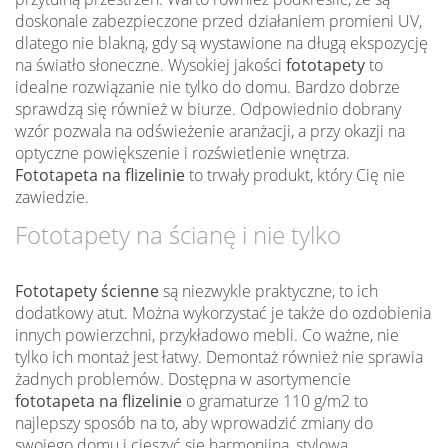
doskonale zabezpieczone przed działaniem promieni UV,
dlatego nie blakną, gdy są wystawione na długą ekspozycję
na światło słoneczne. Wysokiej jakości
fototapety
to
idealne rozwiązanie nie tylko do domu. Bardzo dobrze
sprawdzą się również w biurze. Odpowiednio dobrany
wzór pozwala na odświeżenie aranżacji, a przy okazji na
optyczne powiększenie i rozświetlenie wnętrza.
Fototapeta na flizelinie
to trwały produkt, który Cię nie
zawiedzie.
Fototapety na ścianę i nie tylko
Fototapety ścienne
są niezwykle praktyczne, to ich
dodatkowy atut. Można wykorzystać je także do ozdobienia
innych powierzchni, przykładowo mebli. Co ważne, nie
tylko ich montaż jest łatwy. Demontaż również nie sprawia
żadnych problemów. Dostępna w asortymencie
fototapeta na flizelinie
o gramaturze 110 g/m2 to
najlepszy sposób na to, aby wprowadzić zmiany do
swojego domu i cieszyć się harmonijną, stylową