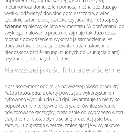
odpowiedni wybór dla każdego, komu marzy się
metamorfoza domu. Z ich pomocą można bez dużego
wysiłku odświeżyć dowolne pomieszczenie, a więc
sypialnię, salon, pokój dziecka czy jadalnię.
Fototapety
ścienne
są niezwykle łatwe w montażu. W porównaniu do
zwykłego malowania praca nie zajmuje tak dużo czasu,
można z powodzeniem wykonać ją samodzielnie. W
dodatku taka dekoracja pozwala na zamaskowanie
niedoskonałości ścian (np. trudnych do usunięcia plam) i
uzyskanie doskonałych efektów.
Najwyższej jakości fototapety ścienne
Nasz asortyment obejmuje najwyższej jakości produkty.
Każda
fototapeta
z oferty powstaje z wykorzystaniem
cyfrowego wydruku do 600 dpi. Gwarantuje to nie tylko
odpowiednio intensywne kolory, ale również świetnie
odwzorowane szczegóły, niezależnie od wybranego wzoru.
Dzięki temu fototapety na ścianę prezentują się bez
zarzutu i upiększają wnętrze, zmieniając je w wyjątkowo
przytulną przestrzeń. Warto również podkreślić, że są