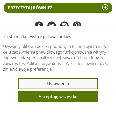
PRZECZYTAJ RÓWNIEŻ
Ta strona korzysta z plików cookies
Tel:
535 505 106
(pn-pt 8.00 - 15.00)
Używamy plików cookie i podobnych technologii m.in. w
celu zapewnienia prawidłowego funkcjonowania witryny,
biuro@swiat-obrazow.pl
zapewnienia spersonalizowanej zawartości oraz innych
Copyright by swiat-obrazow.pl 2026,
zawartych w
Polityce prywatności
. W każdej chwili możesz
Wszelkie prawa zastrzeżone
zmienić swoje preferencje.
Stronę oceniło już
13702
osób.
Otrzymaliśmy
4.89
pkt. na
5
możliwych.
Ostatnio 10 osób
Ustawienia
Oceń nas również Ty:
oglądało ten produkt
Akceptuję wszystko