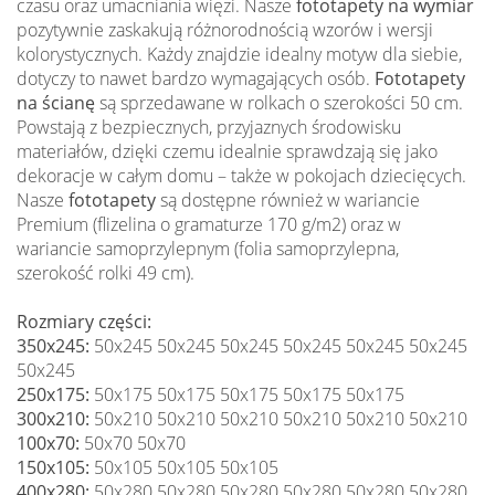
czasu oraz umacniania więzi. Nasze
fototapety na wymiar
pozytywnie zaskakują różnorodnością wzorów i wersji
kolorystycznych. Każdy znajdzie idealny motyw dla siebie,
dotyczy to nawet bardzo wymagających osób.
Fototapety
na ścianę
są sprzedawane w rolkach o szerokości 50 cm.
Powstają z bezpiecznych, przyjaznych środowisku
materiałów, dzięki czemu idealnie sprawdzają się jako
dekoracje w całym domu – także w pokojach dziecięcych.
Nasze
fototapety
są dostępne również w wariancie
Premium (flizelina o gramaturze 170 g/m2) oraz w
wariancie samoprzylepnym (folia samoprzylepna,
szerokość rolki 49 cm).
Rozmiary części:
350x245:
50x245 50x245 50x245 50x245 50x245 50x245
50x245
250x175:
50x175 50x175 50x175 50x175 50x175
300x210:
50x210 50x210 50x210 50x210 50x210 50x210
100x70:
50x70 50x70
150x105:
50x105 50x105 50x105
400x280:
50x280 50x280 50x280 50x280 50x280 50x280