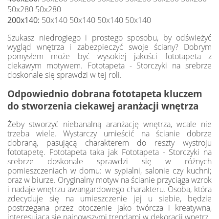
50x280 50x280
200x140:
50x140 50x140 50x140 50x140
Szukasz niedrogiego i prostego sposobu, by odświeżyć
wygląd wnętrza i zabezpieczyć swoje ściany? Dobrym
pomysłem może być wysokiej jakości fototapeta z
ciekawym motywem. Fototapeta - Storczyki na srebrze
doskonale się sprawdzi w tej roli.
Odpowiednio dobrana fototapeta kluczem
do stworzenia ciekawej aranżacji wnętrza
Żeby stworzyć niebanalną aranżację wnętrza, wcale nie
trzeba wiele. Wystarczy umieścić na ścianie dobrze
dobraną, pasującą charakterem do reszty wystroju
fototapetę. Fototapeta taka jak Fototapeta - Storczyki na
srebrze doskonale sprawdzi się w różnych
pomieszczeniach w domu: w sypialni, salonie czy kuchni;
oraz w biurze. Oryginalny motyw na ścianie przyciąga wzrok
i nadaje wnętrzu awangardowego charakteru. Osoba, która
zdecyduje się na umieszczenie jej u siebie, będzie
postrzegana przez otoczenie jako twórcza i kreatywna,
interesująca się najnowszymi trendami w dekoracji wnętrz.