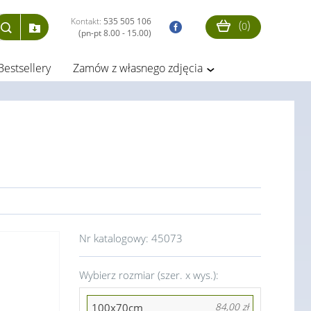
Kontakt:
535 505 106
(
)
0
(pn-pt 8.00 - 15.00)
Bestsellery
Zamów z własnego zdjęcia
Nr katalogowy:
45073
Wybierz rozmiar (szer. x wys.):
100x70cm
84,00 zł