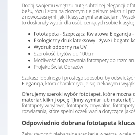
Dodaj swojemu wnętrzu nutę subtelnej elegancji z fo
beżu, różu i złota na złożonym tle pełnym tekstur i p
z nowoczesnymi, jak i klasycznymi aranżacjami. Wyso
to doskonały wybór dla osób ceniących sobie klasykę 
Fototapeta - Szepcząca Kwiatowa Elegancja - 
Ekologiczny druk lateksowy - żywe i bogate ko
Wydruk odporny na UV
Szerokość brytów do 100cm
Możliwość dopasowania fototapety do rozmiaru
Projekt: Świat Obrazów
Szukasz idealnego i prostego sposobu, by odśwież
Elegancja
, która charakteryzuje się ciekawym i wyją
Oferujemy szeroki wybór fototapet, które można d
materiał, kliknij opcję "[Inny wymiar lub materiał]"
fototapety winylowe, fototapety zmywalne, fototap
rozwiązania, które spełni oczekiwania dotyczące jakośc
Odpowiednio dobrana fototapeta klucze
Żeby stworzyć niebanalną aranżację wnętrza, wcale n