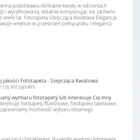
ienna przedstawia delikatne kwiaty w odcieniach
lgii i wyrafinowania, idealnie komponując się zarówno
z wiele lat. Fototapeta Szepcząca Kwiatowa Elegancja
swoje wnętrze w przestrzeń pełną uroku i elegancji.
j jakości Fototapeta - Szepcząca Kwiatowa
czy też sypialni.
any wymiaru fototapety lub interesuje Cię inny
bejmuje fototapety flizelinowe, fototapety lateksowe,
e, zapewniamy możliwość wyboru idealnego
 pasującą charakterem do reszty wystroju fototapetę.