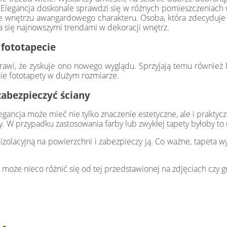
 Elegancja doskonale sprawdzi się w różnych pomieszczeniach w 
je wnętrzu awangardowego charakteru. Osoba, która zdecyduje s
ca się najnowszymi trendami w dekoracji wnętrz.
 fototapecie
rawi, że zyskuje ono nowego wyglądu. Sprzyjają temu również ko
ie fototapety w dużym rozmiarze.
zabezpieczyć ściany
ncja może mieć nie tylko znaczenie estetyczne, ale i praktyczn
y. W przypadku zastosowania farby lub zwykłej tapety byłoby to
zolacyjną na powierzchni i zabezpieczy ją. Co ważne, tapeta wy
 może nieco różnić się od tej przedstawionej na zdjęciach czy gr