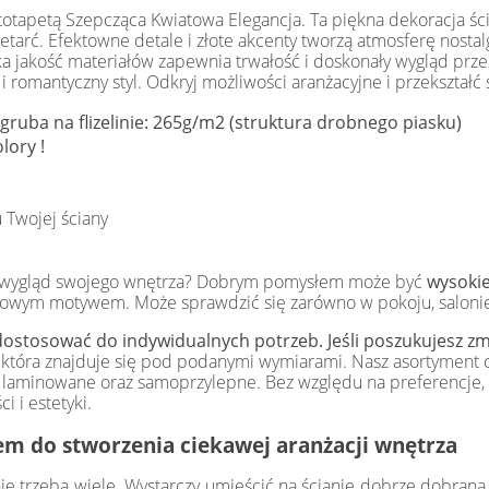
totapetą Szepcząca Kwiatowa Elegancja. Ta piękna dekoracja śc
rzetarć. Efektowne detale i złote akcenty tworzą atmosferę nosta
ka jakość materiałów zapewnia trwałość i doskonały wygląd prze
i romantyczny styl. Odkryj możliwości aranżacyjne i przekształć 
gruba na flizelinie: 265g/m2 (struktura drobnego piasku)
lory !
 Twojej ściany
yć wygląd swojego wnętrza? Dobrym pomysłem może być
wysokie
tkowym motywem. Może sprawdzić się zarówno w pokoju, salonie 
ostosować do indywidualnych potrzeb. Jeśli poszukujesz zmi
, która znajduje się pod podanymi wymiarami. Nasz asortyment o
ety laminowane oraz samoprzylepne. Bez względu na preferencj
i i estetyki.
m do stworzenia ciekawej aranżacji wnętrza
ie trzeba wiele. Wystarczy umieścić na ścianie dobrze dobraną,