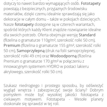
dotyczy to nawet bardzo wymagających osób.
Fototapety
powstają z bezpiecznych, przyjaznych środowisku
materiałów, dzięki czemu idealnie sprawdzają się jako
dekoracje w całym domu – także w pokojach dziecięcych.
Nasze
fototapety
dostępne są w czterech wariantach,
spośród których każdy Klient znajdzie rozwiązanie idealne
dla swoich potrzeb. Oferta obejmuje wersję
Standard
(flizelina o gramaturze 110g/m², szerokość rolki 50 cm),
Premium
(flizelina o gramaturze 155 g/m², szerokość rolki
50 cm),
Samoprzylepną
(druk na folii samoprzylepnej,
szerokość rolki 49 cm) oraz
Wodoodporną
(flizelina
Premium o gramaturze 170 g/m² w połączeniu z
innowacyjnym systemem HYDRO w postaci lakieru
akrylowego, szerokość rolki 50 cm).
Szukasz niedrogiego i prostego sposobu, by odświeżyć
wygląd wnętrza i zabezpieczyć swoje ściany? Dobrym
pomysłem może być wysokiej jakości fototapeta z
ciekawym motywem. Fototapeta - Wesołe planety
doskonale się sprawdzi w tej roli.