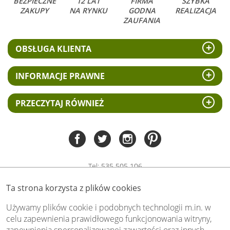
BEZPIECZNE
12 LAT
FIRMA
SZYBKA
ZAKUPY
NA RYNKU
GODNA
REALIZACJA
ZAUFANIA
OBSŁUGA KLIENTA
INFORMACJE PRAWNE
PRZECZYTAJ RÓWNIEŻ
Tel:
535 505 106
(pn-pt 8.00 - 15.00)
Ta strona korzysta z plików cookies
biuro@swiat-obrazow.pl
Copyright by swiat-obrazow.pl 2026,
Używamy plików cookie i podobnych technologii m.in. w
Wszelkie prawa zastrzeżone
celu zapewnienia prawidłowego funkcjonowania witryny,