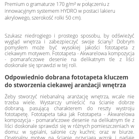
Premium o gramaturze 170 g/m² w połączeniu z
innowacyjnym systemem HYDRO w postaci lakieru
akrylowego, szerokość rolki 50 cm).
Szukasz niedrogiego i prostego sposobu, by odświeżyć
wygląd wnętrza i zabezpieczyć swoje ściany? Dobrym
pomysłem może być wysokiej jakości fototapeta z
ciekawym motywem. Fototapeta - Akwarelowa kompozycja
- pomarańczowe desenie na delikatnym tle z liści
doskonale się sprawdzi w tej roli.
Odpowiednio dobrana fototapeta kluczem
do stworzenia ciekawej aranżacji wnętrza
Żeby stworzyć niebanalną aranżację wnętrza, wcale nie
trzeba wiele. Wystarczy umieścić na ścianie dobrze
dobraną, pasującą charakterem do reszty wystroju
fototapetę. Fototapeta taka jak Fototapeta - Akwarelowa
kompozycja - pomarańczowe desenie na delikatnym tle z
liści doskonale sprawdzi się w różnych pomieszczeniach w
domu: w sypialni, salonie czy kuchni; oraz w biurze.
Oryginalny motyw na ścianie przyciąga wzrok i nadaje