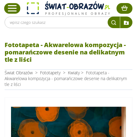
Fototapeta - Akwarelowa kompozycja -
pomarańczowe desenie na delikatnym
tle z liści
Świat Obrazów
>
Fototapety
>
Kwiaty
>
Fototapeta -
Akwarelowa kompozycja - pomarańczowe desenie na delikatnym
tle z liści