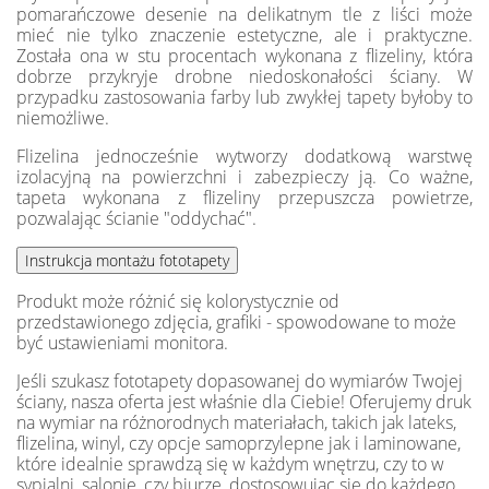
pomarańczowe desenie na delikatnym tle z liści może
mieć nie tylko znaczenie estetyczne, ale i praktyczne.
Została ona w stu procentach wykonana z flizeliny, która
dobrze przykryje drobne niedoskonałości ściany. W
przypadku zastosowania farby lub zwykłej tapety byłoby to
niemożliwe.
Flizelina jednocześnie wytworzy dodatkową warstwę
izolacyjną na powierzchni i zabezpieczy ją. Co ważne,
tapeta wykonana z flizeliny przepuszcza powietrze,
pozwalając ścianie "oddychać".
Produkt może różnić się kolorystycznie od
przedstawionego zdjęcia, grafiki - spowodowane to może
być ustawieniami monitora.
Jeśli szukasz fototapety dopasowanej do wymiarów Twojej
ściany, nasza oferta jest właśnie dla Ciebie! Oferujemy druk
na wymiar na różnorodnych materiałach, takich jak lateks,
flizelina, winyl, czy opcje samoprzylepne jak i laminowane,
które idealnie sprawdzą się w każdym wnętrzu, czy to w
sypialni, salonie, czy biurze, dostosowując się do każdego