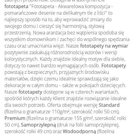
fototapeta
"Fototapeta - Akwarelowa kompozycja -
pomarańczowe desenie na delikatnym tle z liści" to
najlepszy sposób na to, aby wprowadzić zmiany do
swojego domu i cieszyć się harmonijną, stylową
przestrzenią. Nowa aranżacja bez wątpienia spodoba się
wszystkim domownikom i zachęci do wspólnego spędzania
czasu oraz umacniania więzi. Nasze
fototapety na wymiar
pozytywnie zaskakują różnorodnością wzorów i wersji
kolorystycznych. Każdy znajdzie idealny motyw dla siebie,
dotyczy to nawet bardzo wymagających osób.
Fototapety
powstają z bezpiecznych, przyjaznych środowisku
materiałów, dzięki czemu idealnie sprawdzają się jako
dekoracje w całym domu – także w pokojach dziecięcych.
Nasze
fototapety
dostępne są w czterech wariantach,
spośród których każdy Klient znajdzie rozwiązanie idealne
dla swoich potrzeb. Oferta obejmuje wersję
Standard
(flizelina o gramaturze 110g/m², szerokość rolki 50 cm),
Premium
(flizelina o gramaturze 155 g/m², szerokość rolki
50 cm),
Samoprzylepną
(druk na folii samoprzylepnej,
szerokość rolki 49 cm) oraz
Wodoodporną
(flizelina