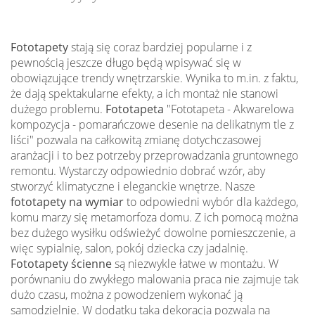
Fototapety
stają się coraz bardziej popularne i z
pewnością jeszcze długo będą wpisywać się w
obowiązujące trendy wnętrzarskie. Wynika to m.in. z faktu,
że dają spektakularne efekty, a ich montaż nie stanowi
dużego problemu.
Fototapeta
"Fototapeta - Akwarelowa
kompozycja - pomarańczowe desenie na delikatnym tle z
liści" pozwala na całkowitą zmianę dotychczasowej
aranżacji i to bez potrzeby przeprowadzania gruntownego
remontu. Wystarczy odpowiednio dobrać wzór, aby
stworzyć klimatyczne i eleganckie wnętrze. Nasze
fototapety na wymiar
to odpowiedni wybór dla każdego,
komu marzy się metamorfoza domu. Z ich pomocą można
bez dużego wysiłku odświeżyć dowolne pomieszczenie, a
więc sypialnię, salon, pokój dziecka czy jadalnię.
Fototapety ścienne
są niezwykle łatwe w montażu. W
porównaniu do zwykłego malowania praca nie zajmuje tak
dużo czasu, można z powodzeniem wykonać ją
samodzielnie. W dodatku taka dekoracja pozwala na