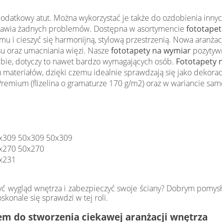
 dodatkowy atut. Można wykorzystać je także do ozdobienia inny
sprawia żadnych problemów. Dostępna w asortymencie
fototapeta
 i cieszyć się harmonijną, stylową przestrzenią. Nowa aranża
u oraz umacniania więzi. Nasze
fototapety na wymiar
pozytywn
iebie, dotyczy to nawet bardzo wymagających osób.
Fototapety 
 materiałów, dzięki czemu idealnie sprawdzają się jako dekora
emium (flizelina o gramaturze 170 g/m2) oraz w wariancie samo
x309 50x309 50x309
x270 50x270
x231
yć wygląd wnętrza i zabezpieczyć swoje ściany? Dobrym pomys
konale się sprawdzi w tej roli.
m do stworzenia ciekawej aranżacji wnętrza