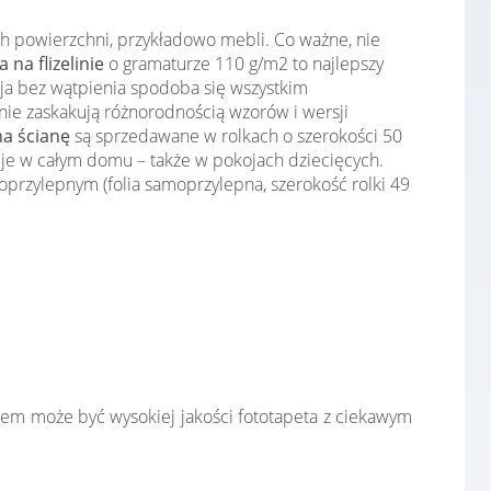
ch powierzchni, przykładowo mebli. Co ważne, nie
 na flizelinie
o gramaturze 110 g/m2 to najlepszy
cja bez wątpienia spodoba się wszystkim
ie zaskakują różnorodnością wzorów i wersji
na ścianę
są sprzedawane w rolkach o szerokości 50
cje w całym domu – także w pokojach dziecięcych.
przylepnym (folia samoprzylepna, szerokość rolki 49
łem może być wysokiej jakości fototapeta z ciekawym