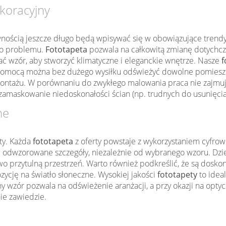
koracyjny
wnością jeszcze długo będą wpisywać się w obowiązujące trendy w
ego problemu.
Fototapeta
pozwala na całkowitą zmianę dotychcz
 wzór, aby stworzyć klimatyczne i eleganckie wnętrze. Nasze
f
mocą można bez dużego wysiłku odświeżyć dowolne pomieszczen
ontażu. W porównaniu do zwykłego malowania praca nie zajmu
zamaskowanie niedoskonałości ścian (np. trudnych do usunięcia
ne
ty. Każda
fototapeta
z oferty powstaje z wykorzystaniem cyfrow
 odwzorowane szczegóły, niezależnie od wybranego wzoru. Dzięk
kowo przytulną przestrzeń. Warto również podkreślić, że są dos
zycję na światło słoneczne. Wysokiej jakości
fototapety
to idea
wzór pozwala na odświeżenie aranżacji, a przy okazji na optyc
nie zawiedzie.