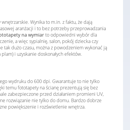
nętrzarskie. Wynika to m.in. z faktu, że dają
asowej aranżacji i to bez potrzeby przeprowadzania
ototapety na wymiar
to odpowiedni wybór dla
ie, a więc sypialnię, salon, pokój dziecka czy
je tak dużo czasu, można z powodzeniem wykonać ją
 plam) i uzyskanie doskonałych efektów.
ego wydruku do 600 dpi. Gwarantuje to nie tylko
i temu fototapety na ścianę prezentują się bez
konale zabezpieczone przed działaniem promieni UV,
lne rozwiązanie nie tylko do domu. Bardzo dobrze
zne powiększenie i rozświetlenie wnętrza.