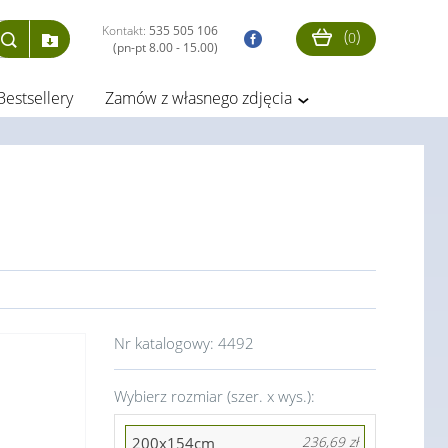
Kontakt:
535 505 106
(
)
0
(pn-pt 8.00 - 15.00)
Bestsellery
Zamów z własnego zdjęcia
Nr katalogowy:
4492
Wybierz rozmiar (szer. x wys.):
200x154cm
236,69 zł