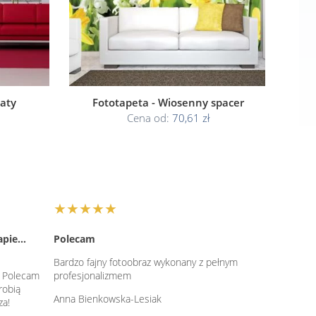
iaty
Fototapeta - Wiosenny spacer
Cena od:
70,61 zł
★★★★★
apie…
Polecam
Bardzo fajny fotoobraz wykonany z pełnym
. Polecam
profesjonalizmem
robią
Anna Bienkowska-Lesiak
za!