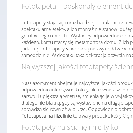
Fototapeta – doskonały element de
Fototapety
stają się coraz bardziej popularne i z pe
spektakularne efekty, a ich montaż nie stanowi duż
gruntownego remontu. Wystarczy odpowiednio dobrać
każdego, komu marzy się metamorfoza domu. Z ich po
jadalnię.
Fototapety ścienne
są niezwykle łatwe w m
samodzielnie. W dodatku taka dekoracja pozwala na 
Najwyższej jakości fototapety ścien
Nasz asortyment obejmuje najwyższej jakości produk
odpowiednio intensywne kolory, ale również świetnie
zarzutu i upiększają wnętrze, zmieniając je w wyjąt
dlatego nie blakną, gdy są wystawione na długą ekspo
sprawdzą się również w biurze. Odpowiednio dobrany 
Fototapeta na flizelinie
to trwały produkt, który Cię 
Fototapety na ścianę i nie tylko