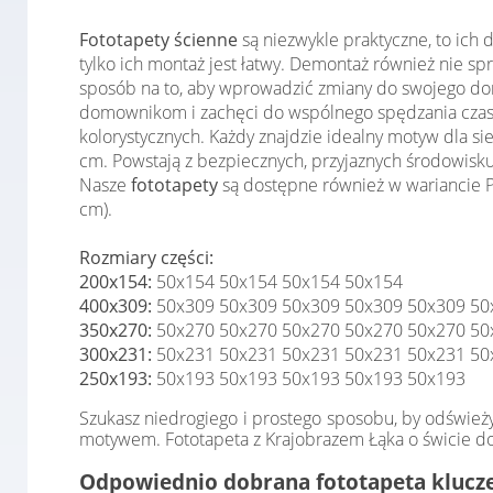
Fototapety ścienne
są niezwykle praktyczne, to ich
tylko ich montaż jest łatwy. Demontaż również nie 
sposób na to, aby wprowadzić zmiany do swojego domu
domownikom i zachęci do wspólnego spędzania czas
kolorystycznych. Każdy znajdzie idealny motyw dla s
cm. Powstają z bezpiecznych, przyjaznych środowisku
Nasze
fototapety
są dostępne również w wariancie Pr
cm).
Rozmiary części:
200x154:
50x154 50x154 50x154 50x154
400x309:
50x309 50x309 50x309 50x309 50x309 50
350x270:
50x270 50x270 50x270 50x270 50x270 50
300x231:
50x231 50x231 50x231 50x231 50x231 50
250x193:
50x193 50x193 50x193 50x193 50x193
Szukasz niedrogiego i prostego sposobu, by odśwież
motywem. Fototapeta z Krajobrazem Łąka o świcie dos
Odpowiednio dobrana fototapeta klucze