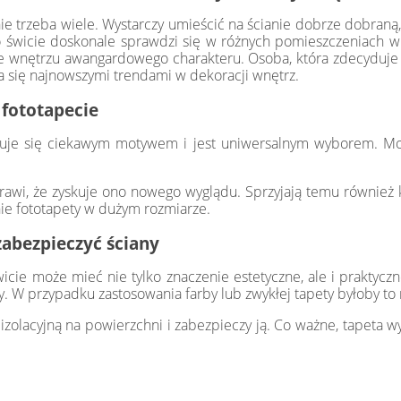
ie trzeba wiele. Wystarczy umieścić na ścianie dobrze dobraną,
o świcie doskonale sprawdzi się w różnych pomieszczeniach w d
je wnętrzu awangardowego charakteru. Osoba, która zdecyduje s
ca się najnowszymi trendami w dekoracji wnętrz.
 fototapecie
yzuje się ciekawym motywem i jest uniwersalnym wyborem. Moż
rawi, że zyskuje ono nowego wyglądu. Sprzyjają temu również ko
ie fototapety w dużym rozmiarze.
zabezpieczyć ściany
ie może mieć nie tylko znaczenie estetyczne, ale i praktyczne
y. W przypadku zastosowania farby lub zwykłej tapety byłoby to
zolacyjną na powierzchni i zabezpieczy ją. Co ważne, tapeta wy