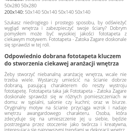
50x280 50x280
200x140:
50x140 50x140 50x140 50x140
Szukasz niedrogiego i prostego sposobu, by odświeżyć
wygląd wnętrza i zabezpieczyć swoje ściany? Dobrym
pomysłem może być wysokiej jakości fototapeta z
ciekawym motywem. Fototapeta - Zatoka Zagare doskonale
się sprawdzi w tej roli.
Odpowiednio dobrana fototapeta kluczem
do stworzenia ciekawej aranżacji wnętrza
Żeby stworzyć niebanalną aranżację wnętrza, wcale nie
trzeba wiele. Wystarczy umieścić na ścianie dobrze
dobraną, pasującą charakterem do reszty wystroju
fototapetę. Fototapeta taka jak Fototapeta - Zatoka Zagare
doskonale sprawdzi się w różnych pomieszczeniach w
domu: w sypialni, salonie czy kuchni; oraz w biurze.
Oryginalny motyw na ścianie przyciąga wzrok i nadaje
wnętrzu awangardowego charakteru. Osoba, która
zdecyduje się na umieszczenie jej u siebie, będzie
postrzegana przez otoczenie jako twórcza i kreatywna,
interesująca się najnowszymi trendami w dekoracji wnętrz.