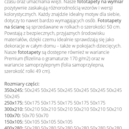
czasu oraz umacniania więzi. Nasze
fototapety na wymiar
pozytywnie zaskakują różnorodnością wzorów i wersji
kolorystycznych. Każdy znajdzie idealny motyw dla siebie,
dotyczy to nawet bardzo wymagających osób.
Fototapety
na ścianę
są sprzedawane w rolkach o szerokości 50 cm.
Powstają z bezpiecznych, przyjaznych środowisku
materiałów, dzięki czemu idealnie sprawdzają się jako
dekoracje w całym domu – także w pokojach dziecięcych.
Nasze
fototapety
są dostępne również w wariancie
Premium (flizelina o gramaturze 170 g/m2) oraz w
wariancie samoprzylepnym (folia samoprzylepna,
szerokość rolki 49 cm).
Rozmiary części:
350x245:
50x245 50x245 50x245 50x245 50x245 50x245
50x245
250x175:
50x175 50x175 50x175 50x175 50x175
300x210:
50x210 50x210 50x210 50x210 50x210 50x210
100x70:
50x70 50x70
150x105:
50x105 50x105 50x105
400x280:
50x280 50x280 50x280 50x280 50x280 50x280