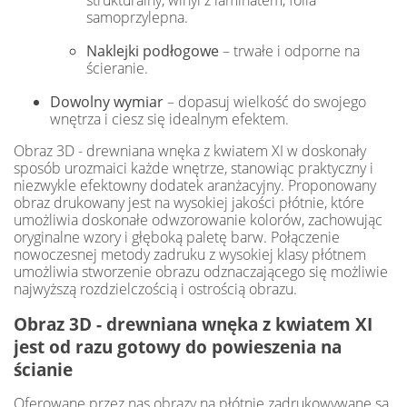
strukturalny, winyl z laminatem, folia
samoprzylepna.
Naklejki podłogowe
– trwałe i odporne na
ścieranie.
Dowolny wymiar
– dopasuj wielkość do swojego
wnętrza i ciesz się idealnym efektem.
Obraz 3D - drewniana wnęka z kwiatem XI w doskonały
sposób urozmaici każde wnętrze, stanowiąc praktyczny i
niezwykle efektowny dodatek aranżacyjny. Proponowany
obraz drukowany jest na wysokiej jakości płótnie, które
umożliwia doskonałe odwzorowanie kolorów, zachowując
oryginalne wzory i głęboką paletę barw. Połączenie
nowoczesnej metody zadruku z wysokiej klasy płótnem
umożliwia stworzenie obrazu odznaczającego się możliwie
najwyższą rozdzielczością i ostrością obrazu.
Obraz 3D - drewniana wnęka z kwiatem XI
jest od razu gotowy do powieszenia na
ścianie
Oferowane przez nas obrazy na płótnie zadrukowywane są