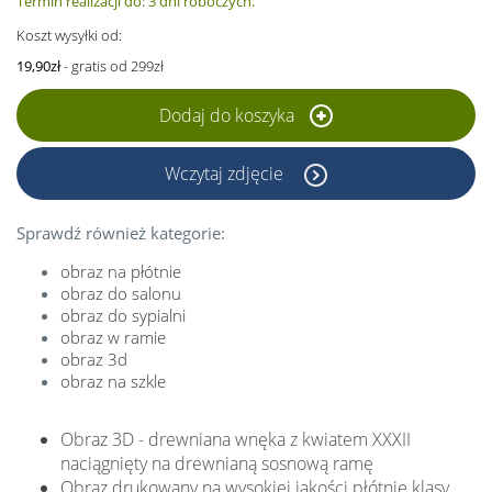
Termin realizacji do: 3 dni roboczych.
Koszt wysyłki od:
19,90zł
- gratis od 299zł
Dodaj do koszyka
Wczytaj zdjęcie
Sprawdź również kategorie:
obraz na płótnie
obraz do salonu
obraz do sypialni
obraz w ramie
obraz 3d
obraz na szkle
Obraz 3D - drewniana wnęka z kwiatem XXXII
naciągnięty na drewnianą sosnową ramę
Obraz drukowany na wysokiej jakości płótnie klasy