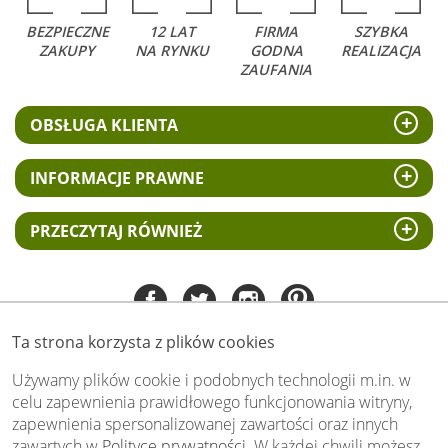
BEZPIECZNE
12 LAT
FIRMA
SZYBKA
ZAKUPY
NA RYNKU
GODNA
REALIZACJA
ZAUFANIA
OBSŁUGA KLIENTA
INFORMACJE PRAWNE
PRZECZYTAJ RÓWNIEŻ
Ta strona korzysta z plików cookies
Tel:
535 505 106
(pn-pt 8.00 - 15.00)
Używamy plików cookie i podobnych technologii m.in. w
celu zapewnienia prawidłowego funkcjonowania witryny,
biuro@swiat-obrazow.pl
zapewnienia spersonalizowanej zawartości oraz innych
Copyright by swiat-obrazow.pl 2026,
zawartych w
Polityce prywatności
. W każdej chwili możesz