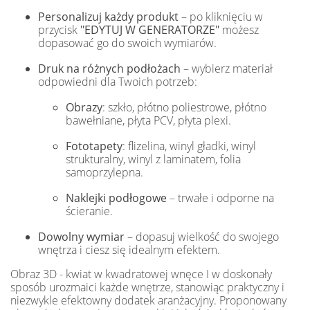
Personalizuj każdy produkt
– po kliknięciu w
przycisk
"EDYTUJ W GENERATORZE"
możesz
dopasować go do swoich wymiarów.
Druk na różnych podłożach
– wybierz materiał
odpowiedni dla Twoich potrzeb:
Obrazy
: szkło, płótno poliestrowe, płótno
bawełniane, płyta PCV, płyta plexi.
Fototapety
: flizelina, winyl gładki, winyl
strukturalny, winyl z laminatem, folia
samoprzylepna.
Naklejki podłogowe
– trwałe i odporne na
ścieranie.
Dowolny wymiar
– dopasuj wielkość do swojego
wnętrza i ciesz się idealnym efektem.
Obraz 3D - kwiat w kwadratowej wnęce I w doskonały
sposób urozmaici każde wnętrze, stanowiąc praktyczny i
niezwykle efektowny dodatek aranżacyjny. Proponowany