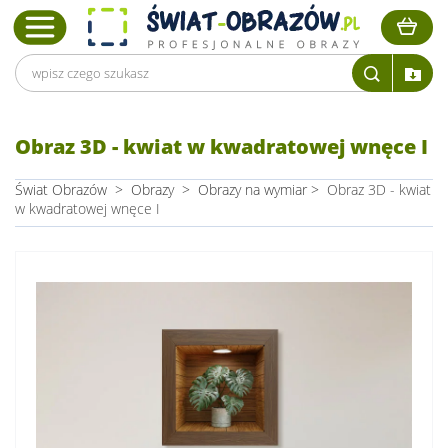
Obraz 3D - kwiat w kwadratowej wnęce I
Świat Obrazów
>
Obrazy
>
Obrazy na wymiar
>
Obraz 3D - kwiat
w kwadratowej wnęce I