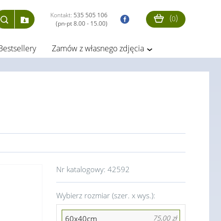
Kontakt:
535 505 106
(
)
0
(pn-pt 8.00 - 15.00)
Bestsellery
Zamów z własnego zdjęcia
Nr katalogowy:
42592
Wybierz rozmiar (szer. x wys.):
60x40cm
75,00 zł