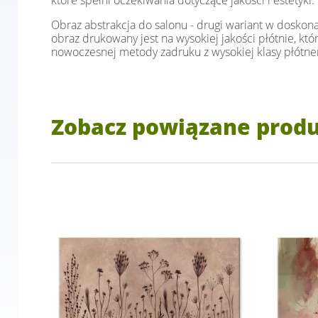
które spełni oczekiwania dotyczące jakości i estetyki.
Obraz abstrakcja do salonu - drugi wariant w doskon
obraz drukowany jest na wysokiej jakości płótnie, k
nowoczesnej metody zadruku z wysokiej klasy płótnem
Zobacz powiązane prod