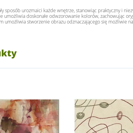
ały sposób urozmaici każde wnętrze, stanowiąc praktyczny i n
tóre umożliwia doskonałe odwzorowanie kolorów, zachowując oryg
 umożliwia stworzenie obrazu odznaczającego się możliwie najw
ukty