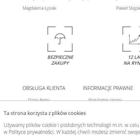
Magdalena Łysiak
Paweł Stępi
BEZPIECZNE
12 LA
ZAKUPY
NA RY
OBSŁUGA KLIENTA
INFORMACJE PRAWNE
Dane Firmy
Regulamin strony
O Swiat-Obrazow
Polityka prywatności
Ta strona korzysta z plików cookies
Dostawa i płatność
Polityka cookies
Kody rabatowe
Odstąp od umowy tutaj
Używamy plików cookie i podobnych technologii m.in. w celu
Kontakt
w
Polityce prywatności
. W każdej chwili możesz zmienić swoje