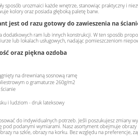
ały sposób urozmaici każde wnętrze, stanowiąc praktyczny i n
wuje kolory oraz posiada głęboką paletę barw.
ant jest od razu gotowy do zawieszenia na ściani
 dodatkowych ram lub innych konstrukcji. W ten sposób propon
iurze lub lokalach usługowych, nadając pomieszczeniom niepow
łość oraz piękna ozdoba
ciągnięty na drewnianą sosnową ramę
poliestrowym o gramaturze 260g/m2
ścianie
sku i ludziom - druk lateksowy
ować do indywidualnych potrzeb. Jeśli poszukujesz zmiany wymia
 się pod podanymi wymiarami. Nasz asortyment obejmuje obrazy n
 obrazy na szkle, obrazy na korku. Bez względu na preferencje,