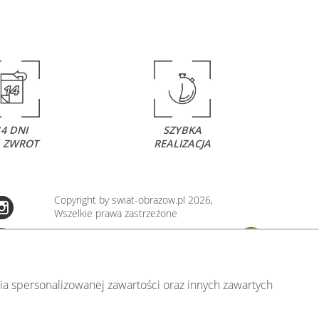
14 DNI
SZYBKA
 ZWROT
REALIZACJA
Copyright by swiat-obrazow.pl 2026,
Wszelkie prawa zastrzeżone
Stronę oceniło już
13706
osób.
Otrzymaliśmy
4.89
pkt. na
5
możliwych.
Oceń nas również Ty:
106
a spersonalizowanej zawartości oraz innych zawartych
.00)
.pl