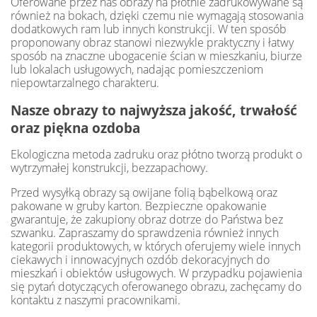
Oferowane przez nas obrazy na płótnie zadrukowywane są
również na bokach, dzięki czemu nie wymagają stosowania
dodatkowych ram lub innych konstrukcji. W ten sposób
proponowany obraz stanowi niezwykle praktyczny i łatwy
sposób na znaczne ubogacenie ścian w mieszkaniu, biurze
lub lokalach usługowych, nadając pomieszczeniom
niepowtarzalnego charakteru.
Nasze obrazy to najwyższa jakość, trwałość
oraz piękna ozdoba
Ekologiczna metoda zadruku oraz płótno tworzą produkt o
wytrzymałej konstrukcji, bezzapachowy.
Przed wysyłką obrazy są owijane folią bąbelkową oraz
pakowane w gruby karton. Bezpieczne opakowanie
gwarantuje, że zakupiony obraz dotrze do Państwa bez
szwanku. Zapraszamy do sprawdzenia również innych
kategorii produktowych, w których oferujemy wiele innych
ciekawych i innowacyjnych ozdób dekoracyjnych do
mieszkań i obiektów usługowych. W przypadku pojawienia
się pytań dotyczących oferowanego obrazu, zachęcamy do
kontaktu z naszymi pracownikami.