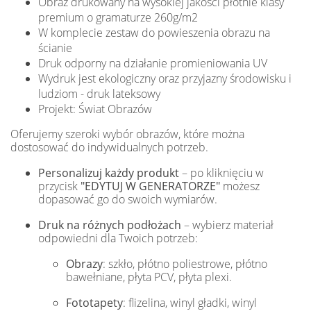
Obraz drukowany na wysokiej jakości płótnie klasy
premium o gramaturze 260g/m2
W komplecie zestaw do powieszenia obrazu na
ścianie
Druk odporny na działanie promieniowania UV
Wydruk jest ekologiczny oraz przyjazny środowisku i
ludziom - druk lateksowy
Projekt: Świat Obrazów
Oferujemy szeroki wybór obrazów, które można
dostosować do indywidualnych potrzeb.
Personalizuj każdy produkt
– po kliknięciu w
przycisk
"EDYTUJ W GENERATORZE"
możesz
dopasować go do swoich wymiarów.
Druk na różnych podłożach
– wybierz materiał
odpowiedni dla Twoich potrzeb:
Obrazy
: szkło, płótno poliestrowe, płótno
bawełniane, płyta PCV, płyta plexi.
Fototapety
: flizelina, winyl gładki, winyl