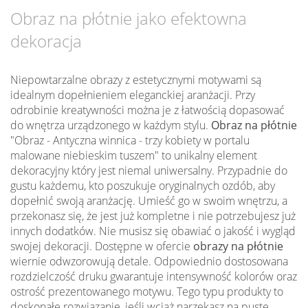
Obraz na płótnie jako efektowna
dekoracja
Niepowtarzalne obrazy z estetycznymi motywami są
idealnym dopełnieniem eleganckiej aranżacji. Przy
odrobinie kreatywności można je z łatwością dopasować
do wnętrza urządzonego w każdym stylu.
Obraz na płótnie
"Obraz - Antyczna winnica - trzy kobiety w portalu
malowane niebieskim tuszem" to unikalny element
dekoracyjny który jest niemal uniwersalny. Przypadnie do
gustu każdemu, kto poszukuje oryginalnych ozdób, aby
dopełnić swoją aranżację. Umieść go w swoim wnętrzu, a
przekonasz się, że jest już kompletne i nie potrzebujesz już
innych dodatków. Nie musisz się obawiać o jakość i wygląd
swojej dekoracji. Dostępne w ofercie
obrazy na płótnie
wiernie odwzorowują detale. Odpowiednio dostosowana
rozdzielczość druku gwarantuje intensywność kolorów oraz
ostrość prezentowanego motywu. Tego typu produkty to
doskonałe rozwiązanie, jeśli wciąż narzekasz na puste