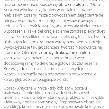
oraz odpowiednio dopasowany
obraz na płótnie
"Obraz -
Antyczna winnica - trzy kobiety w portalu malowane
niebieskim tuszem" może z powodzeniem zająć centralne
miejsce w pomieszczeniu. Będzie przykuwał uwagę, a
jednocześnie idealnie współgrał z pozostałymi elementami
wyposażenia. Takie dekoracje ścienne stworzą piękny duet
z niewielkim stolikiem kawowym, delikatną toaletką, Twoim
ulubionym fotelem czy innym ważnym meblem w pokoju.
Wykorzystasz je tak, jak zechcesz, tworząc niepowtarzalną
aranżację. Oferujemy
obrazy drukowane na płótnie
z
zadrukowanymi bokami. Nie potrzebujesz więc
dodatkowej ramy, to dekoracje gotowe do zawieszenia.
Bez względu na to, na jaki format się zdecydujesz,
wszystkie szczegóły będą odpowiednio odtworzone, a
kolory głębokie i przyciągające wzrok.
Obraz - Antyczna winnica - trzy kobiety w portalu
malowane niebieskim tuszem w doskonały sposób
urozmaici każde wnętrze, stanowiąc praktyczny i niezwykle
efektowny dodatek aranżacyjny. Proponowany obraz jest
wysokiej jakości, który doskonale odwzorowuje kolory oraz