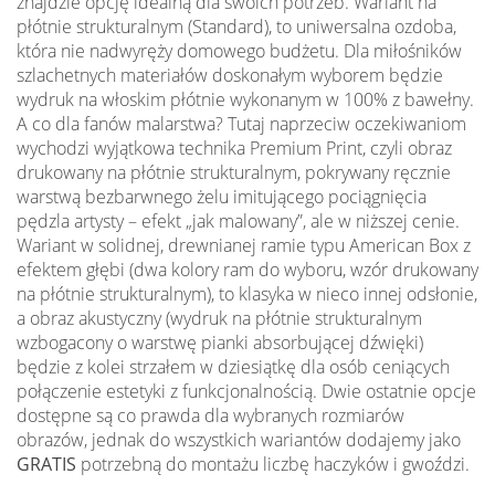
znajdzie opcję idealną dla swoich potrzeb. Wariant na
płótnie strukturalnym (Standard), to uniwersalna ozdoba,
która nie nadwyręży domowego budżetu. Dla miłośników
szlachetnych materiałów doskonałym wyborem będzie
wydruk na włoskim płótnie wykonanym w 100% z bawełny.
A co dla fanów malarstwa? Tutaj naprzeciw oczekiwaniom
wychodzi wyjątkowa technika Premium Print, czyli obraz
drukowany na płótnie strukturalnym, pokrywany ręcznie
warstwą bezbarwnego żelu imitującego pociągnięcia
pędzla artysty – efekt „jak malowany”, ale w niższej cenie.
Wariant w solidnej, drewnianej ramie typu American Box z
efektem głębi (dwa kolory ram do wyboru, wzór drukowany
na płótnie strukturalnym), to klasyka w nieco innej odsłonie,
a obraz akustyczny (wydruk na płótnie strukturalnym
wzbogacony o warstwę pianki absorbującej dźwięki)
będzie z kolei strzałem w dziesiątkę dla osób ceniących
połączenie estetyki z funkcjonalnością. Dwie ostatnie opcje
dostępne są co prawda dla wybranych rozmiarów
obrazów, jednak do wszystkich wariantów dodajemy jako
GRATIS
potrzebną do montażu liczbę haczyków i gwoździ.