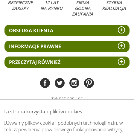
BEZPIECZNE
12 LAT
FIRMA
SZYBKA
ZAKUPY
NA RYNKU
GODNA
REALIZACJA
ZAUFANIA
OBSŁUGA KLIENTA
INFORMACJE PRAWNE
PRZECZYTAJ RÓWNIEŻ
Tel:
535 505 106
(pn-pt 8.00 - 15.00)
Ta strona korzysta z plików cookies
biuro@swiat-obrazow.pl
Copyright by swiat-obrazow.pl 2026,
Używamy plików cookie i podobnych technologii m.in. w
Wszelkie prawa zastrzeżone
celu zapewnienia prawidłowego funkcjonowania witryny,