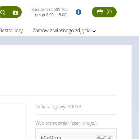
Kontakt:
535 505 106
(
)
0
(pn-pt 8.00 - 15.00)
Bestsellery
Zamów z własnego zdjęcia
Nr katalogowy:
34933
Wybierz rozmiar (szer. x wys.):
60x40cm
96,31 zł