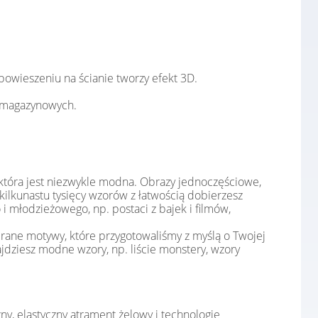
powieszeniu na ścianie tworzy efekt 3D.
w magazynowych.
 która jest niezwykle modna. Obrazy jednoczęściowe,
kilkunastu tysięcy wzorów z łatwością dobierzesz
i młodzieżowego, np. postaci z bajek i filmów,
wybrane motywy, które przygotowaliśmy z myślą o Twojej
ajdziesz modne wzory, np. liście monstery, wzory
y, elastyczny atrament żelowy i technologię