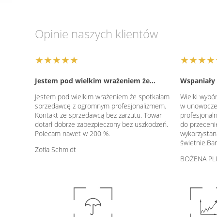
Opinie naszych klientów
★★★★★
★★★★
Jestem pod wielkim wrażeniem że…
Wspaniały 
Jestem pod wielkim wrażeniem że spotkałam
Wielki wybór
sprzedawcę z ogromnym profesjonalizmem.
w unowocześ
Kontakt ze sprzedawcą bez zarzutu. Towar
profesjonal
dotarł dobrze zabezpieczony bez uszkodzeń.
do przeceni
Polecam nawet w 200 %.
wykorzystan
świetnie.Ba
Zofia Schmidt
BOŻENA PL