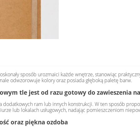
oskonały sposób urozmaici każde wnętrze, stanowiąc praktyczny
onale odwzorowuje kolory oraz posiada głęboką paletę barw.
owym tle jest od razu gotowy do zawieszenia na
 dodatkowych ram lub innych konstrukcji. W ten sposób propon
iurze lub lokalach usługowych, nadając pomieszczeniom niepow
łość oraz piękna ozdoba