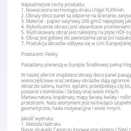
Najważniejsze cechy produktu:
1. Nowoczesna technologia druku UVgel FLXfinish.
2. Obrazy deco panel są odporne na ścieranie, zarys
3. Materiał - papier satynowy 200 g/m2 najwyższej jak
4. Wykończenie obrazu jest utwardzane promieniami
5. Wydrukowany obraz jest naklejony na płytę HDF o 
6. Obraz jest gotowy do zawieszenia zaraz po rozpak
7. Produkcja obrazów odbywa się w Unii Europejski
Producent: Feeby
Posiadamy pierwszą w Europie Środkowej pełną linię
W naszej ofercie znajdziesz obrazy deco panel pasuj
wieloczęściowe oraz zestawy obrazów dają ogromne moż
obraz do salonu, kuchni, sypialni, przedpokoju czy bi
postacie z komiksów i fantasy oraz wiele innych.
Martwa natura, krajobrazy, mapy świata, kwiaty i rośl
przestrzeni. Nasz asortyment jest na bieżąco uzupełn
geometryczne, hasła motywacyjne i wiele innych.
Jakość wydruku:
1. Metoda nadruku
Nasze drukarki Canon to innowacyjne plotery UVgel na