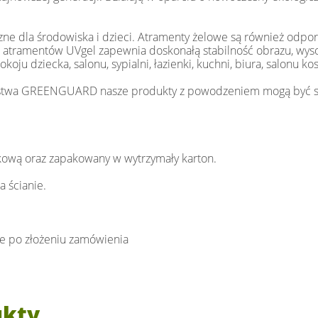
 dla środowiska i dzieci. Atramenty żelowe są również odpor
uła atramentów UVgel zapewnia doskonałą stabilność obrazu, wy
u dziecka, salonu, sypialni, łazienki, kuchni, biura, salonu ko
zeństwa GREENGUARD nasze produkty z powodzeniem mogą być st
lkową oraz zapakowany w wytrzymały karton.
 ścianie.
ie po złożeniu zamówienia
ukty