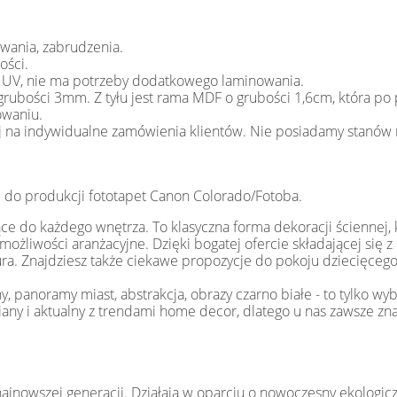
owania, zabrudzenia.
ości.
 UV, nie ma potrzeby dodatkowego laminowania.
grubości 3mm. Z tyłu jest rama MDF o grubości 1,6cm, która po 
owaniu.
ej na indywidualne zamówienia klientów. Nie posiadamy stanó
 do produkcji fototapet Canon Colorado/Fotoba.
ące do każdego wnętrza. To klasyczna forma dekoracji ściennej,
liwości aranżacyjne. Dzięki bogatej ofercie składającej się z 
ura. Znajdziesz także ciekawe propozycje do pokoju dziecięcego 
iny, panoramy miast, abstrakcja, obrazy czarno białe - to tylko 
iany i aktualny z trendami home decor, dlatego u nas zawsze zn
jnowszej generacji. Działają w oparciu o nowoczesny ekologiczn