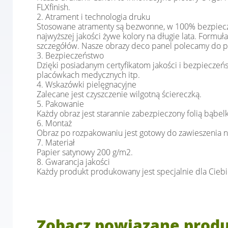
FLXfinish.
2. Atrament i technologia druku
Stosowane atramenty są bezwonne, w 100% bezpieczne
najwyższej jakości żywe kolory na długie lata. Form
szczegółów. Nasze obrazy deco panel polecamy do pokoj
3. Bezpieczeństwo
Dzięki posiadanym certyfikatom jakości i bezpiec
placówkach medycznych itp.
4. Wskazówki pielęgnacyjne
Zalecane jest czyszczenie wilgotną ściereczką.
5. Pakowanie
Każdy obraz jest starannie zabezpieczony folią bąbe
6. Montaż
Obraz po rozpakowaniu jest gotowy do zawieszenia na
7. Materiał
Papier satynowy 200 g/m2.
8. Gwarancja jakości
Każdy produkt produkowany jest specjalnie dla Cieb
Zobacz powiązane prod