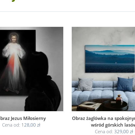
braz Jezus Miłosierny
Obraz żaglówka na spokojnym
Cena od:
128,00 zł
wśród górskich lasó
Cena od:
329,00 zł