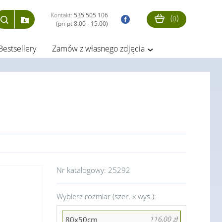
Kontakt:
535 505 106
(
)
0
(pn-pt 8.00 - 15.00)
Bestsellery
Zamów z własnego zdjęcia
Nr katalogowy:
25292
Wybierz rozmiar (szer. x wys.):
80x50cm
116,00 zł