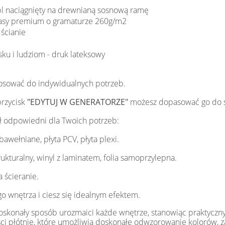
 pl naciągnięty na drewnianą sosnową ramę
klasy premium o gramaturze 260g/m2
ścianie
sku i ludziom - druk lateksowy
osować do indywidualnych potrzeb.
przycisk
"EDYTUJ W GENERATORZE"
możesz dopasować go do 
ł odpowiedni dla Twoich potrzeb:
 bawełniane, płyta PCV, płyta plexi.
 strukturalny, winyl z laminatem, folia samoprzylepna.
 ścieranie.
o wnętrza i ciesz się idealnym efektem.
doskonały sposób urozmaici każde wnętrze, stanowiąc praktyczny
ci płótnie, które umożliwia doskonałe odwzorowanie kolorów, z