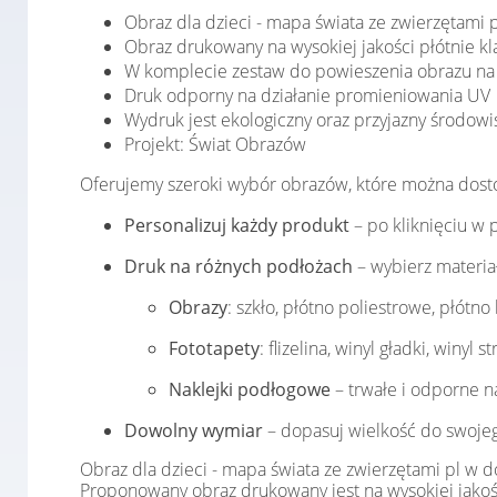
Obraz dla dzieci - mapa świata ze zwierzętami
Obraz drukowany na wysokiej jakości płótnie 
W komplecie zestaw do powieszenia obrazu na 
Druk odporny na działanie promieniowania UV
Wydruk jest ekologiczny oraz przyjazny środowi
Projekt: Świat Obrazów
Oferujemy szeroki wybór obrazów, które można dost
Personalizuj każdy produkt
– po kliknięciu w 
Druk na różnych podłożach
– wybierz materia
Obrazy
: szkło, płótno poliestrowe, płótno
Fototapety
: flizelina, winyl gładki, winyl
Naklejki podłogowe
– trwałe i odporne na
Dowolny wymiar
– dopasuj wielkość do swojeg
Obraz dla dzieci - mapa świata ze zwierzętami pl w 
Proponowany obraz drukowany jest na wysokiej jakoś