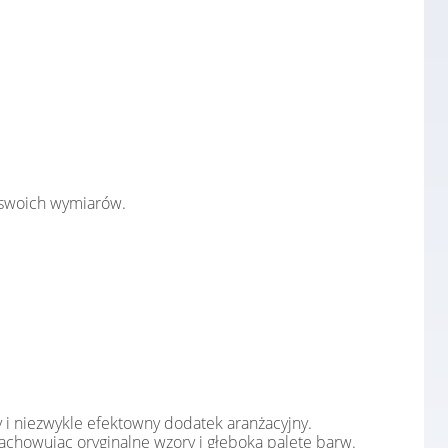
swoich wymiarów.
 i niezwykle efektowny dodatek aranżacyjny.
achowując oryginalne wzory i głęboką paletę barw.