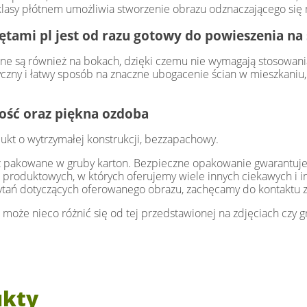
asy płótnem umożliwia stworzenie obrazu odznaczającego się mo
zętami pl jest od razu gotowy do powieszenia na 
e są również na bokach, dzięki czemu nie wymagają stosowani
zny i łatwy sposób na znaczne ubogacenie ścian w mieszkaniu, 
łość oraz piękna ozdoba
ukt o wytrzymałej konstrukcji, bezzapachowy.
az pakowane w gruby karton. Bezpieczne opakowanie gwarantuje
 produktowych, w których oferujemy wiele innych ciekawych i 
ytań dotyczących oferowanego obrazu, zachęcamy do kontaktu 
 może nieco różnić się od tej przedstawionej na zdjęciach czy gr
ukty